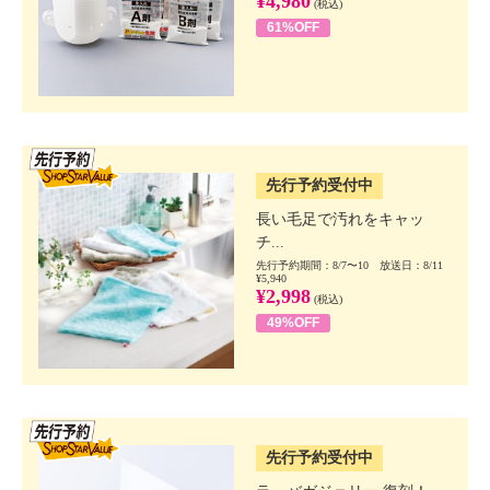
¥4,980
(税込)
61%OFF
SSV先行
先行予約受付中
長い毛足で汚れをキャッ
チ...
先行予約期間：8/7〜10 放送日：8/11
¥5,940
¥2,998
(税込)
49%OFF
SSV先行
先行予約受付中