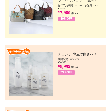
ラ・バガジェリー 復刻！...
先行予約期間：8/7〜9 放送日：8/10
¥15,800
¥7,980
(税込)
49%OFF
Happy Price value
チェンジ 際立つ白さへ！...
期間限定：8/9〜15
¥34,580
¥8,999
(税込)
73%OFF