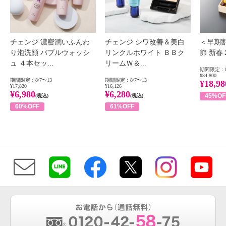
チェンジ 濃密潤いふんわ
チェンジ シワ改善＆美白
＜早期
り泡洗顔 バブルウォッシ
リンクルホワイト ＢＢク
節 新
ュ ４本セッ...
リームＷ＆...
期間限定：8
¥34,800
期間限定：8/7〜13
期間限定：8/7〜13
¥18,98
¥17,820
¥16,126
¥6,980
¥6,280
45%OF
(税込)
(税込)
60%OFF
61%OFF