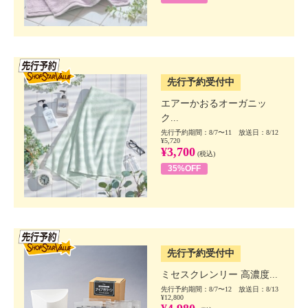
SSV先行
先行予約受付中
エアーかおるオーガニッ
ク...
先行予約期間：8/7〜11 放送日：8/12
¥5,720
¥3,700
(税込)
35%OFF
SSV先行
先行予約受付中
ミセスクレンリー 高濃度...
先行予約期間：8/7〜12 放送日：8/13
¥12,800