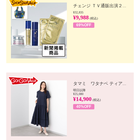
チェンジ ＴＶ通販出演２...
¥32,835
¥9,988
(税込)
69%OFF
GO!GO! VALUE
タマミ ワタナベ ティア...
明日以降
¥25,080
¥14,900
(税込)
40%OFF