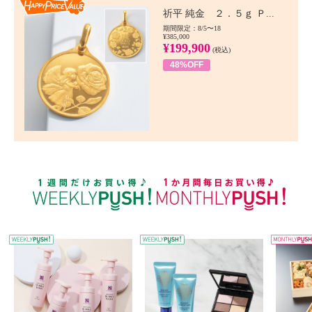
Happy Price value
祈平 純金 ２．５ｇ Ｐ...
期間限定：8/5〜18
¥385,000
¥199,900
(税込)
48%OFF
WEEKLY PUSH
W