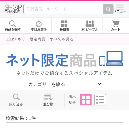
SHOP CHANNEL ショ
メニュー
商品を探す
本日お買得
番組表
SCピープル
カート
TOP
ネット限定商品 すべてを見る
タイル
リスト
表示
切替
絞り込み
並び順
検索結果：1件