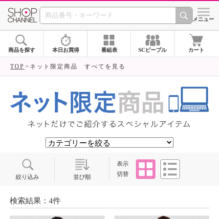
SHOP CHANNEL ショ
メニュー
商品を探す
本日お買得
番組表
SCピープル
カート
TOP
ネット限定商品 すべてを見る
タイル
リスト
表示
切替
絞り込み
並び順
検索結果：4件