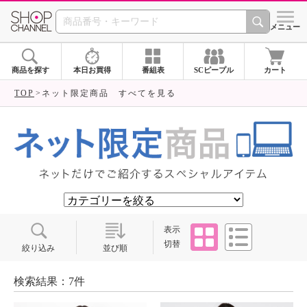
SHOP CHANNEL ショ
メニュー
商品を探す
本日お買得
番組表
SCピープル
カート
TOP
ネット限定商品 すべてを見る
タイル
リスト
表示
切替
絞り込み
並び順
検索結果：7件