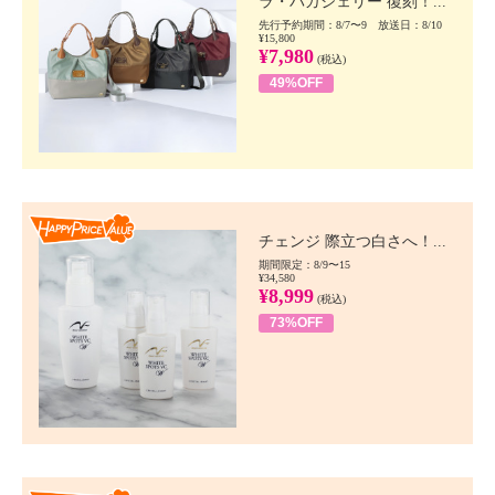
ラ・バガジェリー 復刻！...
先行予約期間：8/7〜9 放送日：8/10
¥15,800
¥7,980
(税込)
49%OFF
Happy Price value
チェンジ 際立つ白さへ！...
期間限定：8/9〜15
¥34,580
¥8,999
(税込)
73%OFF