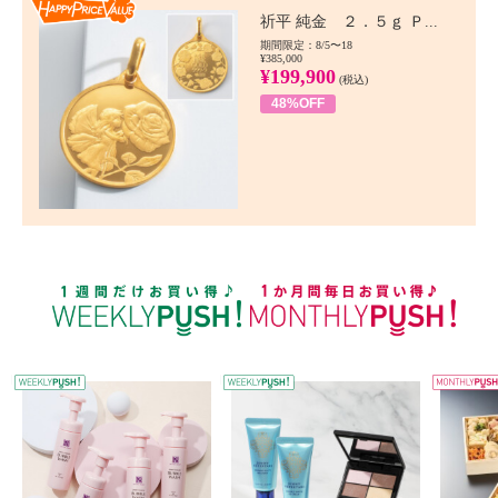
Happy Price value
祈平 純金 ２．５ｇ Ｐ...
期間限定：8/5〜18
¥385,000
¥199,900
(税込)
48%OFF
WEEKLY PUSH
W