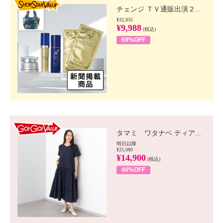
チェンジ ＴＶ通販出演２...
¥32,835
¥9,988
(税込)
69%OFF
GO!GO! VALUE
タマミ ワタナベ ティア...
明日以降
¥25,080
¥14,900
(税込)
40%OFF