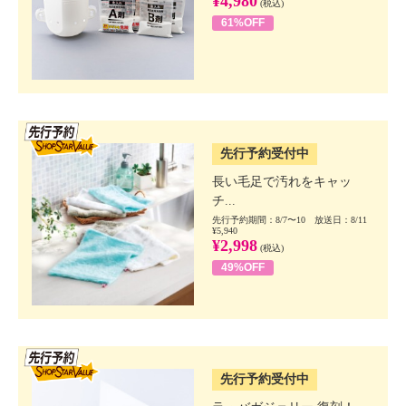
¥4,980
(税込)
61%OFF
SSV先行
先行予約受付中
長い毛足で汚れをキャッ
チ...
先行予約期間：8/7〜10 放送日：8/11
¥5,940
¥2,998
(税込)
49%OFF
SSV先行
先行予約受付中