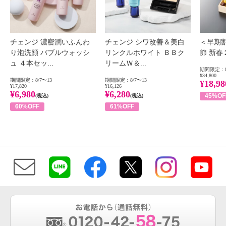
チェンジ 濃密潤いふんわ
チェンジ シワ改善＆美白
＜早期
り泡洗顔 バブルウォッシ
リンクルホワイト ＢＢク
節 新
ュ ４本セッ...
リームＷ＆...
期間限定：8
¥34,800
期間限定：8/7〜13
期間限定：8/7〜13
¥18,98
¥17,820
¥16,126
¥6,980
¥6,280
45%OF
(税込)
(税込)
60%OFF
61%OFF