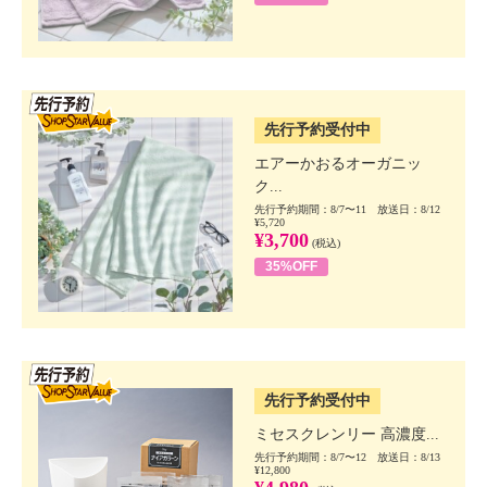
SSV先行
先行予約受付中
エアーかおるオーガニッ
ク...
先行予約期間：8/7〜11 放送日：8/12
¥5,720
¥3,700
(税込)
35%OFF
SSV先行
先行予約受付中
ミセスクレンリー 高濃度...
先行予約期間：8/7〜12 放送日：8/13
¥12,800