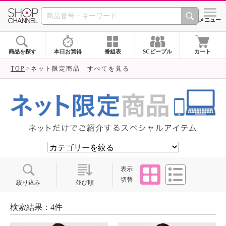
SHOP CHANNEL ショ
メニュー
商品を探す
本日お買得
番組表
SCピープル
カート
TOP
ネット限定商品 すべてを見る
タイル
リスト
表示
切替
絞り込み
並び順
検索結果：4件