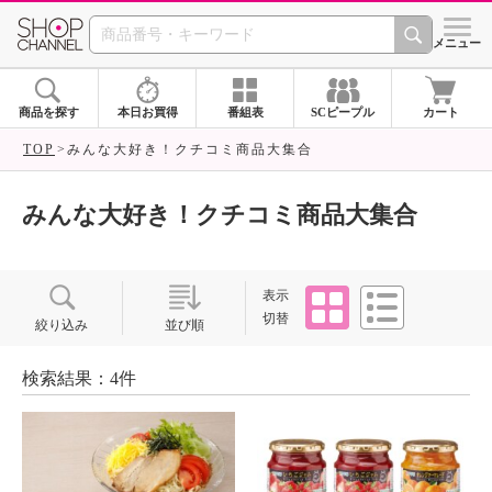
SHOP CHANNEL ショ
メニュー
商品を探す
本日お買得
番組表
SCピープル
カート
TOP
みんな大好き！クチコミ商品大集合
みんな大好き！クチコミ商品大集合
タイル
リスト
表示
切替
絞り込み
並び順
検索結果：4件