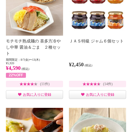
モチモチ熟成麺の 喜多方冷や
ＪＡＳ特級 ジャム６個セット
し中華 醤油＆ごま ２種セッ
ト
期間限定：8/7(金)〜13(木)
¥5,920
¥2,450
(税込)
¥4,590
(税込)
22%OFF
(11件)
(14件)
お気に入りに登録
お気に入りに登録