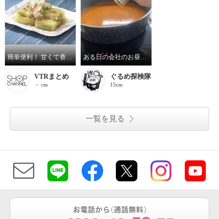
簡単便利！ 甘くて香ばしい 焼きなす２種セット
ある日の会社のお昼ご飯
VTRまとめ
ぐるめ探検隊
－ cm
15cm
一覧を見る