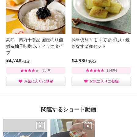
高知 四万十食品 国産のり佃
簡単便利！ 甘くて香ばしい 焼
煮＆柚子味噌 スティックタイ
きなす２種セット
プ
¥4,748
¥4,980
(税込)
(税込)
(18件)
(14件)
お気に入りに登録
お気に入りに登録
関連するショート動画