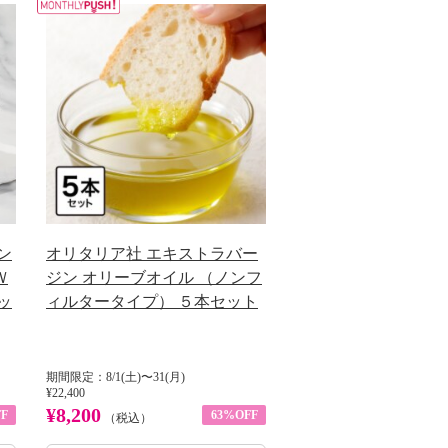
ン
オリタリア社 エキストラバー
Ｗ
ジン オリーブオイル （ノンフ
ッ
ィルタータイプ） ５本セット
期間限定：8/1(土)〜31(月)
¥22,400
¥8,200
F
63%OFF
（税込）