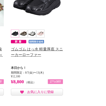
線
ゴムゴム はっ水 軽量厚底 スニ
＜
ーカーローファー
本日から！
期間限定：8/7(金)〜13(木)
¥12,100
¥8,800
F
27%OFF
（税込）
お気に入りに登録