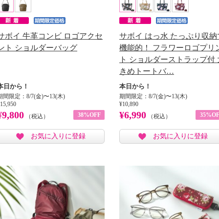
サボイ 牛革コンビ ロゴアクセ
サボイ はっ水 たっぷり収納
ント ショルダーバッグ
機能的！ フラワーロゴプリ
ト ショルダーストラップ付 
きめトートバ…
本日から！
本日から！
期間限定：8/7(金)〜13(木)
期間限定：8/7(金)〜13(木)
15,950
¥10,890
¥9,800
¥6,990
38%OFF
35%OF
（税込）
（税込）
お気に入りに登録
お気に入りに登録