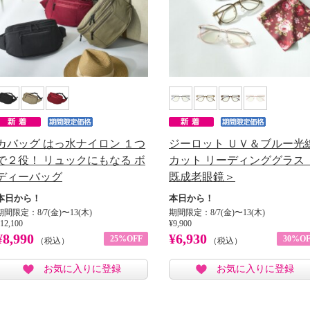
カバッグ はっ水ナイロン １つ
ジーロット ＵＶ＆ブルー光
で２役！ リュックにもなる ボ
カット リーディンググラス 
ディーバッグ
既成老眼鏡＞
本日から！
本日から！
期間限定：8/7(金)〜13(木)
期間限定：8/7(金)〜13(木)
12,100
¥9,900
¥8,990
¥6,930
25%OFF
30%OF
（税込）
（税込）
お気に入りに登録
お気に入りに登録