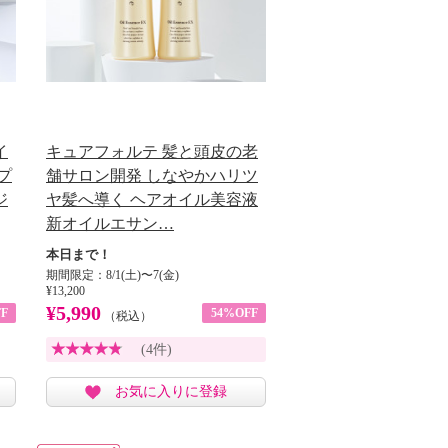
イ
キュアフォルテ 髪と頭皮の老
プ
舗サロン開発 しなやかハリツ
ジ
ヤ髪へ導く ヘアオイル美容液
新オイルエサン…
本日まで！
期間限定：8/1(土)〜7(金)
¥13,200
¥5,990
F
54%OFF
（税込）
(4件)
お気に入りに登録