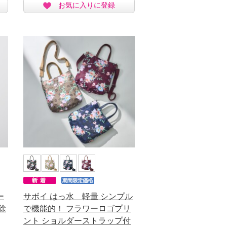
お気に入りに登録
ー
サボイ はっ水 軽量 シンプル
除
で機能的！ フラワーロゴプリ
ント ショルダーストラップ付