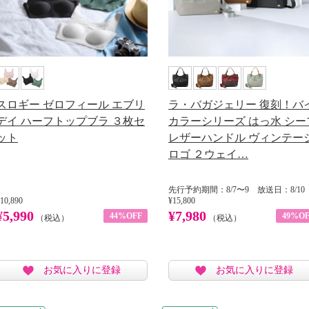
スロギー ゼロフィール エブリ
ラ・バガジェリー 復刻！バ
デイ ハーフトップブラ ３枚セ
カラーシリーズ はっ水 シー
ット
レザーハンドル ヴィンテー
ロゴ ２ウェイ…
先行予約期間：8/7〜9 放送日：8/10
10,890
¥15,800
¥5,990
¥7,980
44%OFF
49%OF
（税込）
（税込）
お気に入りに登録
お気に入りに登録