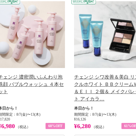
チェンジ 濃密潤いふんわり泡
チェンジ シワ改善＆美白 リ
洗顔 バブルウォッシュ ４本セ
クルホワイト ＢＢクリーム
ット
＆ＥＩＩ ２個＆ メイクパレ
ト アイカラ…
本日から！
本日から！
期間限定：8/7(金)〜13(木)
期間限定：8/7(金)〜13(木)
17,820
¥16,126
¥6,980
¥6,280
60%OFF
61%OF
（税込）
（税込）