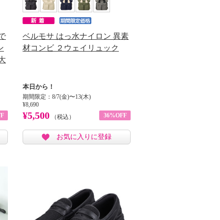
で
ベルモサ はっ水ナイロン 異素
ン
材コンビ ２ウェイリュック
大
本日から！
期間限定：8/7(金)〜13(木)
¥8,690
¥5,500
F
36%OFF
（税込）
お気に入りに登録