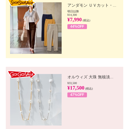
アンダモン ＵＶカット・...
明日以降
¥14,300
¥7,990
(税込)
44%OFF
GO!GO! VALUE
オルウィズ 大珠 無核淡...
¥33,500
¥17,500
(税込)
47%OFF