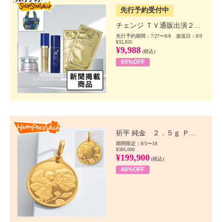
先行予約受付中
チェンジ ＴＶ通販出演２...
先行予約期間：7/27〜8/8 放送日：8/9
¥32,835
¥9,988
(税込)
69%OFF
Happy Price value
祈平 純金 ２．５ｇ Ｐ...
期間限定：8/5〜18
¥385,000
¥199,900
(税込)
48%OFF