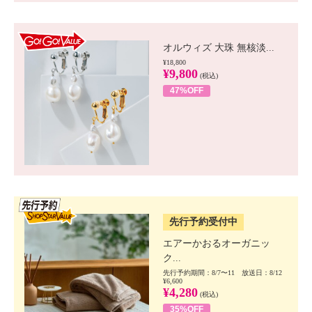
GO!GO! VALUE
オルウィズ 大珠 無核淡...
¥18,800
¥9,800
(税込)
47%OFF
SSV先行
先行予約受付中
エアーかおるオーガニッ
ク...
先行予約期間：8/7〜11 放送日：8/12
¥6,600
¥4,280
(税込)
35%OFF