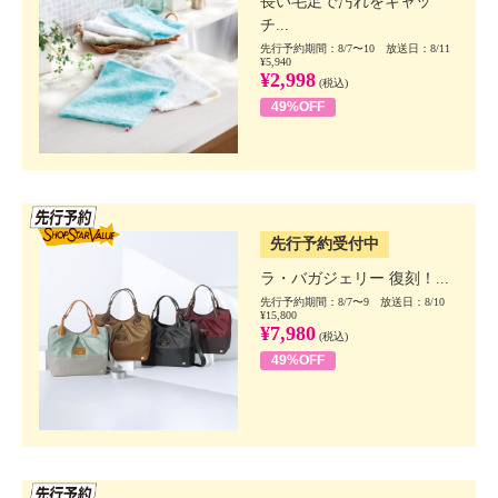
長い毛足で汚れをキャッ
チ...
先行予約期間：8/7〜10 放送日：8/11
¥5,940
¥2,998
(税込)
49%OFF
SSV先行
先行予約受付中
ラ・バガジェリー 復刻！...
先行予約期間：8/7〜9 放送日：8/10
¥15,800
¥7,980
(税込)
49%OFF
SSV先行