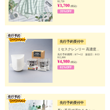
¥5,720
¥3,700
(税込)
35%OFF
SSV先行
先行予約受付中
ミセスクレンリー 高濃度...
先行予約期間：8/7〜12 放送日：8/13
¥12,800
¥4,980
(税込)
61%OFF
SSV先行
先行予約受付中