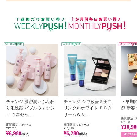
WEEKLY PUSH
W
チェンジ 濃密潤いふんわ
チェンジ シワ改善＆美白
＜早期
り泡洗顔 バブルウォッシ
リンクルホワイト ＢＢク
節 新
ュ ４本セッ...
リームＷ＆...
期間限定：8
¥34,800
期間限定：8/7〜13
期間限定：8/7〜13
¥18,98
¥17,820
¥16,126
¥6,980
¥6,280
45%OF
(税込)
(税込)