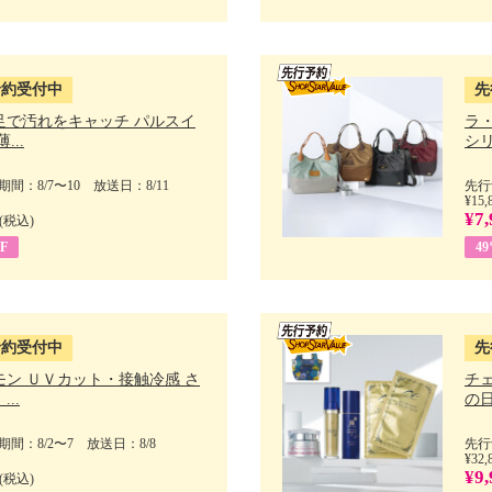
予約受付中
先
足で汚れをキャッチ パルスイ
ラ
...
シリ
間：8/7〜10 放送日：8/11
先行
¥15,
¥7,
(税込)
F
4
予約受付中
先
モン ＵＶカット・接触冷感 さ
チ
..
の日 
間：8/2〜7 放送日：8/8
先行
¥32,
¥9,
(税込)