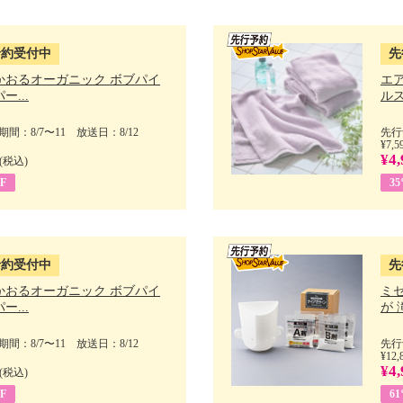
予約受付中
先
かおるオーガニック ボブパイ
エ
ー...
ルス
間：8/7〜11 放送日：8/12
先行
¥7,5
¥4,
(税込)
F
3
予約受付中
先
かおるオーガニック ボブパイ
ミ
ー...
が 
間：8/7〜11 放送日：8/12
先行
¥12,
¥4,
(税込)
F
6