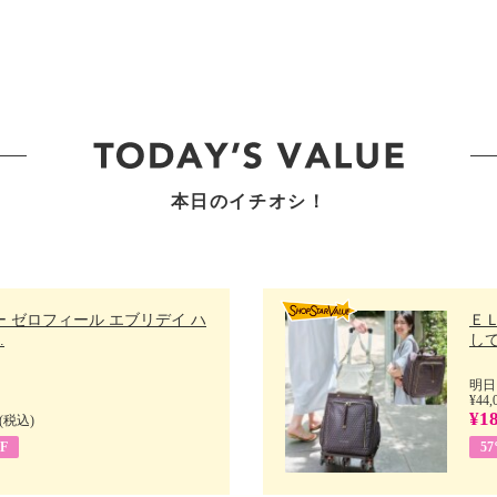
本日のイチオシ！
 ゼロフィール エブリデイ ハ
Ｅ
.
して
明日
¥44,
¥18
(税込)
F
5