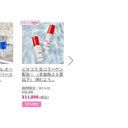
Next
ル オー
ビオコラ 生コラーゲン
オリタリア社 エキスト
チ
グペース
配合！ （非加熱２５度
ラバージン オリーブオ
わ
.
以下） 弾むよう...
イル （ノンフィ...
ッ
期間限定：8/1〜31
期間限定：8/1〜31
期
¥26,400
¥22,400
¥17
¥11,800
¥8,200
¥6
(税込)
(税込)
55%OFF
63%OFF