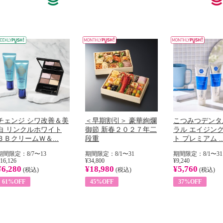
チェンジ シワ改善＆美
＜早期割引＞ 豪華絢爛
こつみつデンタ
白 リンクルホワイト
御節 新春２０２７年二
ラル エイジン
ＢＢクリームＷ＆...
段重
ト プレミアム ..
期間限定：8/7〜13
期間限定：8/1〜31
期間限定：8/1〜31
16,126
¥34,800
¥9,240
¥6,280
¥18,980
¥5,760
(税込)
(税込)
(税込)
61%OFF
45%OFF
37%OFF