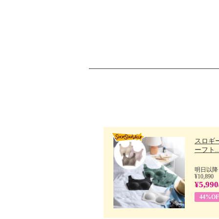
スロギー
ーフト..
明日以降
¥10,890
¥5,990
44%OF