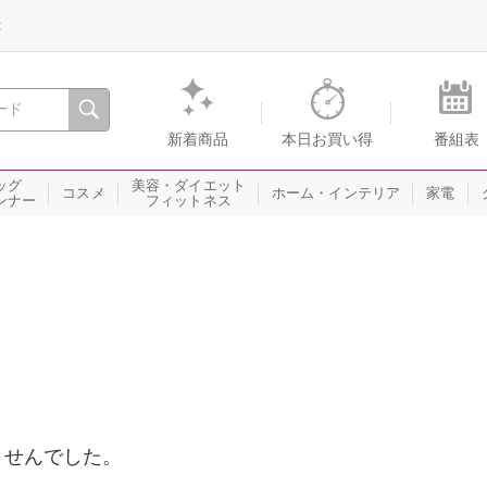
録
、瞬間を。通販・テレビショッピングのショップチャンネル
新着商品
本日お買い得
番組表
ッグ
美容・ダイエット
コスメ
ホーム・インテリア
家電
ンナー
フィットネス
ませんでした。