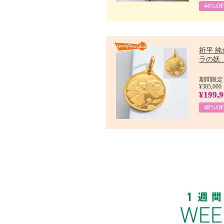
44%OF
祈平 純
ラの妖..
期間限定：
¥385,000
¥199,
48%OF