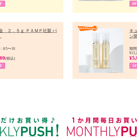
F
6
金 ２．５ｇ ＰＡＭＰ社製 バ
キ
.
ン開
8/5〜18
期間
¥13,
900
¥5,
(税込)
F
5