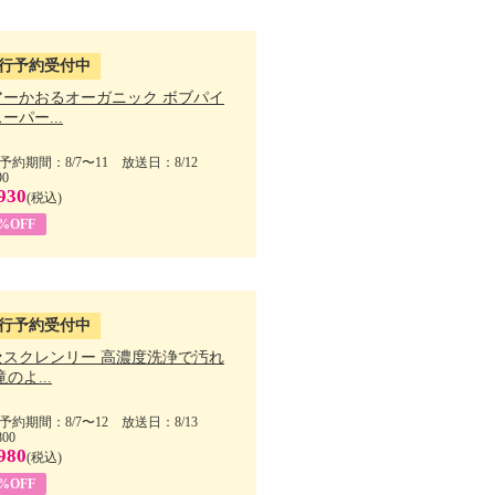
行予約受付中
アーかおるオーガニック ボブパイ
ーパー...
予約期間：8/7〜11 放送日：8/12
90
930
(税込)
5%OFF
行予約受付中
セスクレンリー 高濃度洗浄で汚れ
滝のよ...
予約期間：8/7〜12 放送日：8/13
800
980
(税込)
1%OFF