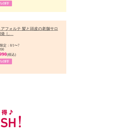
9%OFF
ュアフォルテ 髪と頭皮の老舗サロ
発 し...
限定：8/1〜7
200
990
(税込)
4%OFF