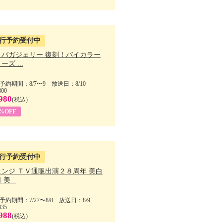
行予約受付中
・バガジェリー 復刻！バイカラー
ーズ ...
予約期間：8/7〜9 放送日：8/10
800
980
(税込)
9%OFF
行予約受付中
ェンジ ＴＶ通販出演２８周年 美白
美...
予約期間：7/27〜8/8 放送日：8/9
835
988
(税込)