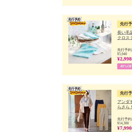
先行
長い毛
クロス 薄
先行予約期
¥5,940
¥2,998
49%OF
先行
アンダ
らさら！.
先行予約期
¥14,300
¥7,990