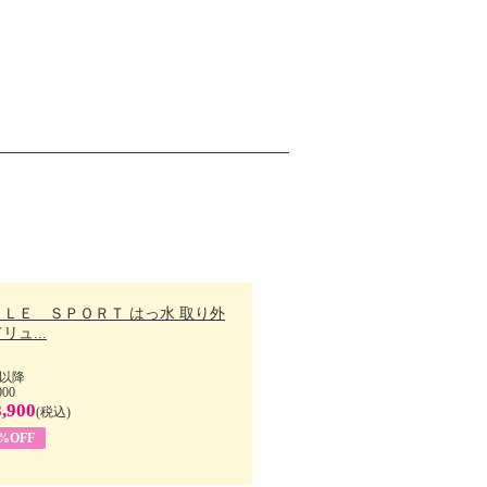
ＬＬＥ ＳＰＯＲＴ はっ水 取り外
リュ...
以降
000
,900
(税込)
7%OFF