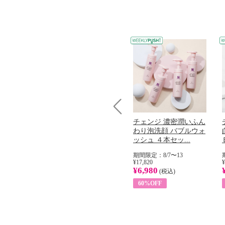
Prev
コラーゲン
オリタリア社 エキスト
チェンジ 濃密潤いふん
加熱２５度
ラバージン オリーブオ
わり泡洗顔 バブルウォ
...
イル （ノンフィ...
ッシュ ４本セッ...
31
期間限定：8/1〜31
期間限定：8/7〜13
¥22,400
¥17,820
¥
¥8,200
¥6,980
)
(税込)
(税込)
63%OFF
60%OFF