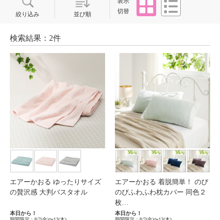
表示
切替
絞り込み
並び順
検索結果：2件
エアーかおる ゆったりサイズ
エアーかおる 着脱簡単！ のび
の贅沢感 大判バスタオル
のびふわふわ枕カバー 同色２
枚…
本日から！
本日から！
期間限定：8/7(金)〜13(木)
期間限定：8/7(金)〜13(木)