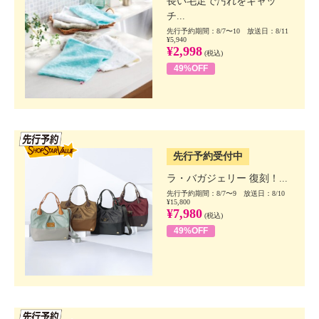
長い毛足で汚れをキャッ
チ...
先行予約期間：8/7〜10 放送日：8/11
¥5,940
¥2,998
(税込)
49%OFF
SSV先行
先行予約受付中
ラ・バガジェリー 復刻！...
先行予約期間：8/7〜9 放送日：8/10
¥15,800
¥7,980
(税込)
49%OFF
SSV先行