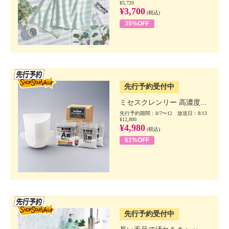
¥5,720
¥3,700
(税込)
35%OFF
SSV先行
先行予約受付中
ミセスクレンリー 高濃度...
先行予約期間：8/7〜12 放送日：8/13
¥12,800
¥4,980
(税込)
61%OFF
SSV先行
先行予約受付中