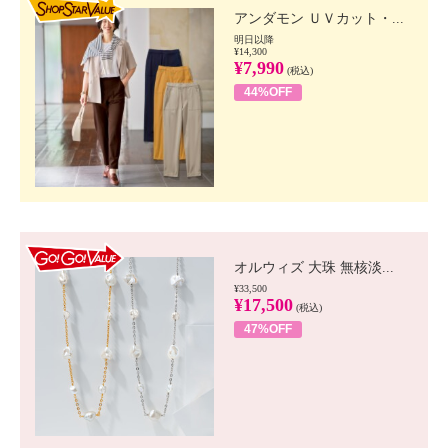
アンダモン ＵＶカット・...
明日以降
¥14,300
¥7,990
(税込)
44%OFF
GO!GO! VALUE
オルウィズ 大珠 無核淡...
¥33,500
¥17,500
(税込)
47%OFF