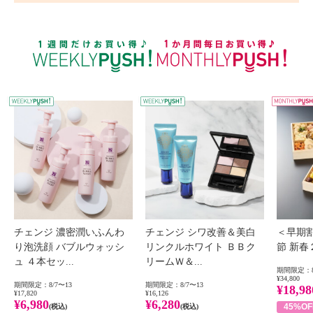
WEEKLY PUSH
W
チェンジ 濃密潤いふんわ
チェンジ シワ改善＆美白
＜早期
り泡洗顔 バブルウォッシ
リンクルホワイト ＢＢク
節 新
ュ ４本セッ...
リームＷ＆...
期間限定：8
¥34,800
期間限定：8/7〜13
期間限定：8/7〜13
¥18,98
¥17,820
¥16,126
¥6,980
¥6,280
45%OF
(税込)
(税込)