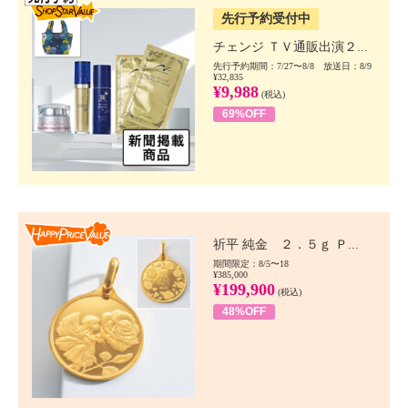
先行予約受付中
チェンジ ＴＶ通販出演２...
先行予約期間：7/27〜8/8 放送日：8/9
¥32,835
¥9,988
(税込)
69%OFF
Happy Price value
祈平 純金 ２．５ｇ Ｐ...
期間限定：8/5〜18
¥385,000
¥199,900
(税込)
48%OFF