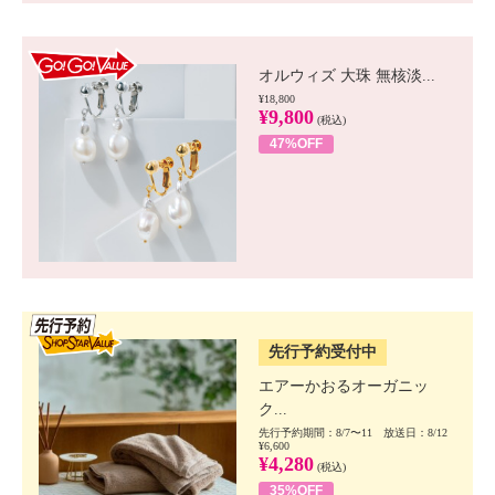
GO!GO! VALUE
オルウィズ 大珠 無核淡...
¥18,800
¥9,800
(税込)
47%OFF
SSV先行
先行予約受付中
エアーかおるオーガニッ
ク...
先行予約期間：8/7〜11 放送日：8/12
¥6,600
¥4,280
(税込)
35%OFF