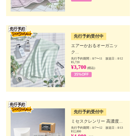
SSV先行
先行予約受付中
エアーかおるオーガニッ
ク...
先行予約期間：8/7〜11 放送日：8/12
¥5,720
¥3,700
(税込)
35%OFF
SSV先行
先行予約受付中
ミセスクレンリー 高濃度...
先行予約期間：8/7〜12 放送日：8/13
¥12,800