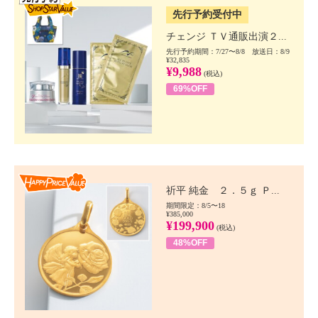
先行予約受付中
チェンジ ＴＶ通販出演２...
先行予約期間：7/27〜8/8 放送日：8/9
¥32,835
¥9,988
(税込)
69%OFF
Happy Price value
祈平 純金 ２．５ｇ Ｐ...
期間限定：8/5〜18
¥385,000
¥199,900
(税込)
48%OFF