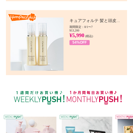
Happy Price value
キュアフォルテ 髪と頭皮...
期間限定：8/1〜7
¥13,200
¥5,990
(税込)
54%OFF
WEEKLY PUSH
W