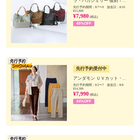
ラ・バガジェリー 復刻！...
先行予約期間：8/7〜9 放送日：8/10
¥15,800
¥7,980
(税込)
49%OFF
SSV先行
先行予約受付中
アンダモン ＵＶカット・...
先行予約期間：8/2〜7 放送日：8/8
¥14,300
¥7,990
(税込)
44%OFF
SSV先行