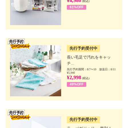
¥4,980
(税込)
61%OFF
SSV先行
先行予約受付中
長い毛足で汚れをキャッ
チ...
先行予約期間：8/7〜10 放送日：8/11
¥5,940
¥2,998
(税込)
49%OFF
SSV先行
先行予約受付中