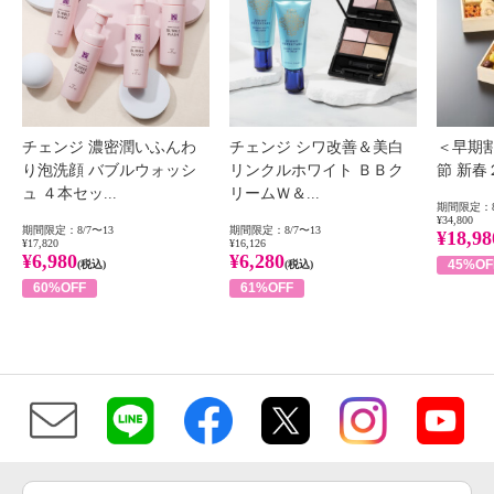
チェンジ 濃密潤いふんわ
チェンジ シワ改善＆美白
＜早期
り泡洗顔 バブルウォッシ
リンクルホワイト ＢＢク
節 新
ュ ４本セッ...
リームＷ＆...
期間限定：8
¥34,800
期間限定：8/7〜13
期間限定：8/7〜13
¥18,98
¥17,820
¥16,126
¥6,980
¥6,280
45%OF
(税込)
(税込)
60%OFF
61%OFF