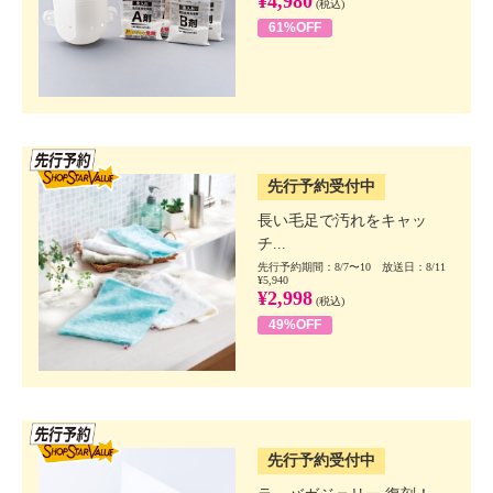
¥4,980
(税込)
61%OFF
SSV先行
先行予約受付中
長い毛足で汚れをキャッ
チ...
先行予約期間：8/7〜10 放送日：8/11
¥5,940
¥2,998
(税込)
49%OFF
SSV先行
先行予約受付中