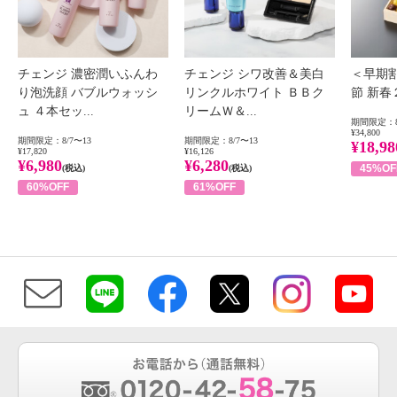
チェンジ 濃密潤いふんわ
チェンジ シワ改善＆美白
＜早期
り泡洗顔 バブルウォッシ
リンクルホワイト ＢＢク
節 新
ュ ４本セッ...
リームＷ＆...
期間限定：8
¥34,800
期間限定：8/7〜13
期間限定：8/7〜13
¥18,98
¥17,820
¥16,126
¥6,980
¥6,280
45%OF
(税込)
(税込)
60%OFF
61%OFF