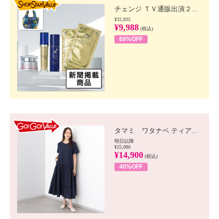
チェンジ ＴＶ通販出演２...
¥32,835
¥9,988
(税込)
69%OFF
GO!GO! VALUE
タマミ ワタナベ ティア...
明日以降
¥25,080
¥14,900
(税込)
40%OFF