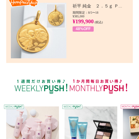
Happy Price value
祈平 純金 ２．５ｇ Ｐ...
期間限定：8/5〜18
¥385,000
¥199,900
(税込)
48%OFF
WEEKLY PUSH
W