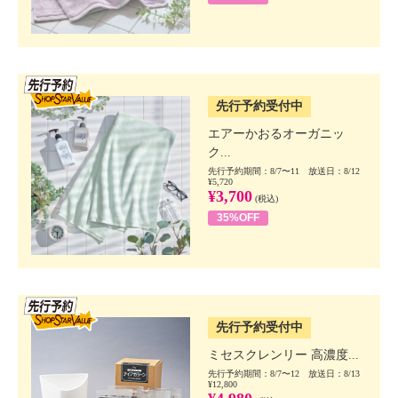
SSV先行
先行予約受付中
エアーかおるオーガニッ
ク...
先行予約期間：8/7〜11 放送日：8/12
¥5,720
¥3,700
(税込)
35%OFF
SSV先行
先行予約受付中
ミセスクレンリー 高濃度...
先行予約期間：8/7〜12 放送日：8/13
¥12,800