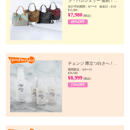
ラ・バガジェリー 復刻！...
先行予約期間：8/7〜9 放送日：8/10
¥15,800
¥7,980
(税込)
49%OFF
Happy Price value
チェンジ 際立つ白さへ！...
期間限定：8/9〜15
¥34,580
¥8,999
(税込)
73%OFF