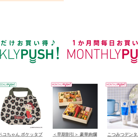
ペコちゃん ポケッタブ
＜早期割引＞ 豪華絢爛
こつみつデンタ