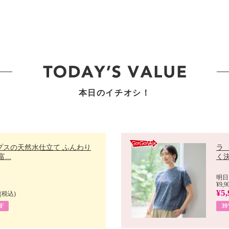
本日のイチオシ！
プスの天然水仕立て ふんわり
ラ
...
く決
明日
¥9,9
¥5,
(税込)
F
3