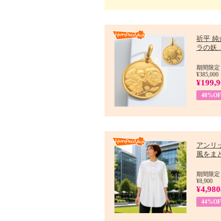
祈平 純
ラの妖..
期間限定：
¥385,000
¥199,
48%OF
アンリ
風をまと
期間限定：7
¥8,900
¥4,980
44%OF