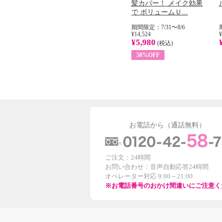
加熱２５度
ラバージン オリーブオ
髪カバー！ メイク効果
...
イル （ノンフィ...
で ボリュームＵ...
31
期間限定：8/1〜31
期間限定：7/31〜8/6
¥22,400
¥14,524
¥
¥8,200
¥5,980
)
(税込)
(税込)
63%OFF
58%OFF
お電話から（通話無料）
ご注文：24時間
お問い合わせ：音声自動応答24時間
オペレーター対応 9:00～21:00
※お電話番号のおかけ間違いにご注意く