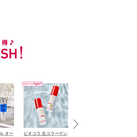
Next
ル オー
ビオコラ 生コラーゲン
オリタリア社 エキスト
パ