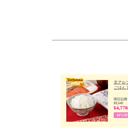
北アル
ごはん 富
明日以降
¥8,640
¥4,770
44%OF