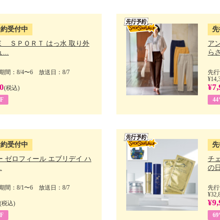
予約受付中
先
Ｅ ＳＰＯＲＴ はっ水 取り外
ア
..
らさ
間：8/4〜6 放送日：8/7
先行
¥14,
0
¥7,
(税込)
F
4
予約受付中
先
 ゼロフィール エブリデイ ハ
チ
.
の日 
間：8/1〜6 放送日：8/7
先行
¥32,
¥9,
(税込)
F
6