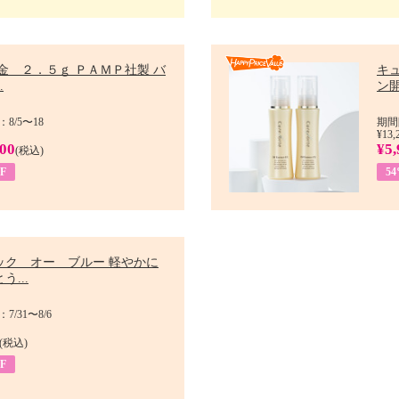
金 ２．５ｇ ＰＡＭＰ社製 バ
キ
.
ン開
8/5〜18
期間
¥13,
900
¥5,
(税込)
F
5
ック オー ブルー 軽やかに
う...
/31〜8/6
(税込)
F