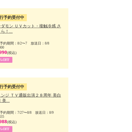
行予約受付中
ンダモン ＵＶカット・接触冷感 さ
ら！...
予約期間：8/2〜7 放送日：8/8
300
990
(税込)
4%OFF
行予約受付中
ェンジ ＴＶ通販出演２８周年 美白
美...
予約期間：7/27〜8/8 放送日：8/9
835
988
(税込)
9%OFF