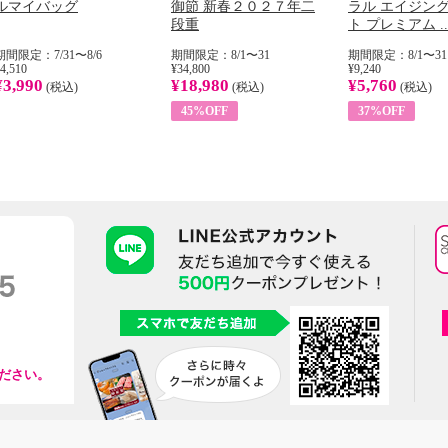
ルマイバッグ
御節 新春２０２７年二
ラル エイジン
段重
ト プレミアム ..
期間限定：7/31〜8/6
期間限定：8/1〜31
期間限定：8/1〜31
4,510
¥34,800
¥9,240
¥3,990
¥18,980
¥5,760
(税込)
(税込)
(税込)
45%OFF
37%OFF
ださい。