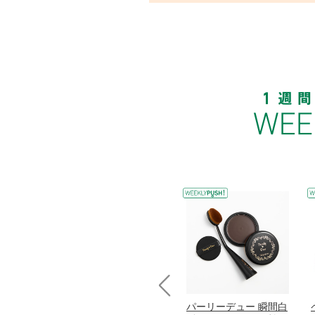
Prev
コラーゲン
オリタリア社 エキスト
パーリーデュー 瞬間白