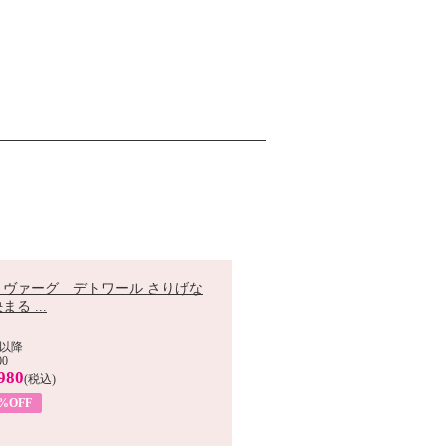
 ヴァーグ デトワール さりげな
まる ...
以降
00
980
(税込)
9%OFF