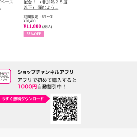
グペース
配合！ （非加熱２５度
ラバージン オリーブオ
髪
.
以下） 弾むよう...
イル （ノンフィ...
で
期間限定：8/1〜31
期間限定：8/1〜31
期間
¥26,400
¥22,400
¥14
¥11,800
¥8,200
¥5
(税込)
(税込)
55%OFF
63%OFF