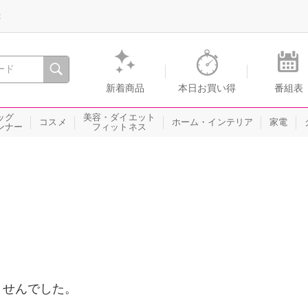
録
、瞬間を。通販・テレビショッピングのショップチャンネル
新着商品
本日お買い得
番組表
ッグ
美容・ダイエット
コスメ
ホーム・インテリア
家電
ンナー
フィットネス
ませんでした。