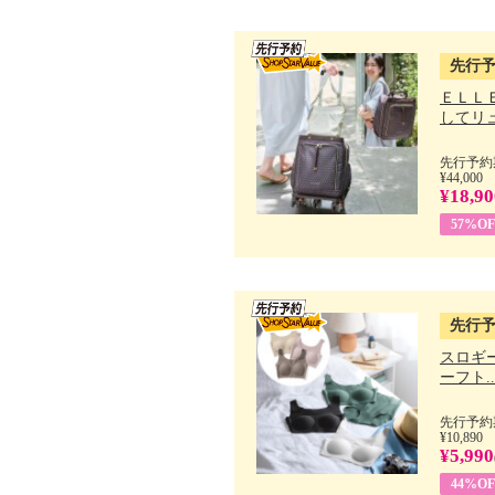
先行
ＥＬＬ
してリュ.
先行予約期
¥44,000
¥18,90
57%OF
先行
スロギー
ーフト..
先行予約期
¥10,890
¥5,990
44%OF