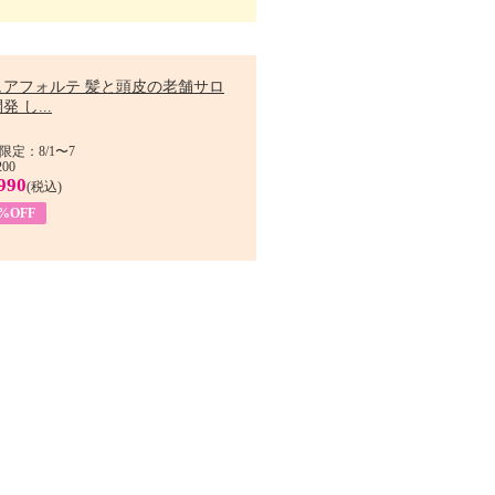
ュアフォルテ 髪と頭皮の老舗サロ
発 し...
限定：8/1〜7
200
990
(税込)
4%OFF