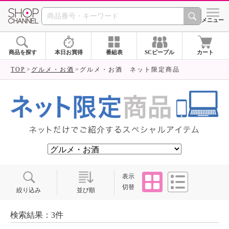
SHOP CHANNEL ショ
メニュー
商品を探す
本日お買得
番組表
SCピープル
カート
TOP
グルメ・お酒
グルメ・お酒 ネット限定商品
タイル
リスト
表示
切替
絞り込み
並び順
検索結果：3件