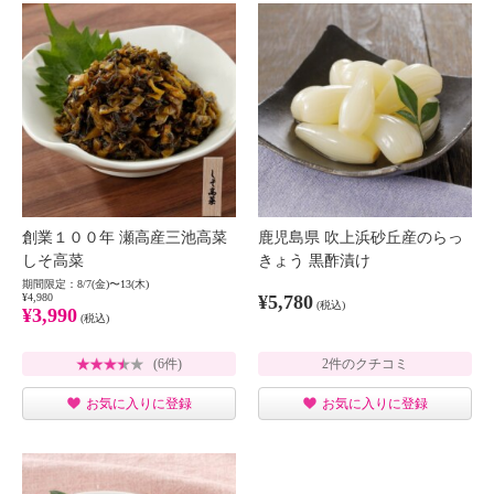
創業１００年 瀬高産三池高菜
鹿児島県 吹上浜砂丘産のらっ
しそ高菜
きょう 黒酢漬け
期間限定：8/7(金)〜13(木)
¥4,980
¥5,780
(税込)
¥3,990
(税込)
(6件)
2件のクチコミ
お気に入りに登録
お気に入りに登録