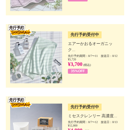
SSV先行
先行予約受付中
エアーかおるオーガニッ
ク...
先行予約期間：8/7〜11 放送日：8/12
¥5,720
¥3,700
(税込)
35%OFF
SSV先行
先行予約受付中
ミセスクレンリー 高濃度...
先行予約期間：8/7〜12 放送日：8/13
¥12,800