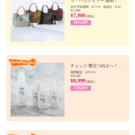
ラ・バガジェリー 復刻！...
先行予約期間：8/7〜9 放送日：8/10
¥15,800
¥7,980
(税込)
49%OFF
Happy Price value
チェンジ 際立つ白さへ！...
期間限定：8/9〜15
¥34,580
¥8,999
(税込)
73%OFF