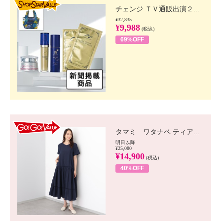
チェンジ ＴＶ通販出演２...
¥32,835
¥9,988
(税込)
69%OFF
GO!GO! VALUE
タマミ ワタナベ ティア...
明日以降
¥25,080
¥14,900
(税込)
40%OFF