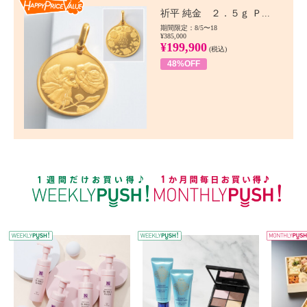
Happy Price value
祈平 純金 ２．５ｇ Ｐ...
期間限定：8/5〜18
¥385,000
¥199,900
(税込)
48%OFF
WEEKLY PUSH
W