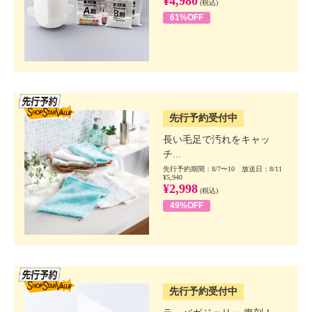
¥4,980
(税込)
61%OFF
SSV先行
先行予約受付中
長い毛足で汚れをキャッ
チ...
先行予約期間：8/7〜10 放送日：8/11
¥5,940
¥2,998
(税込)
49%OFF
SSV先行
先行予約受付中