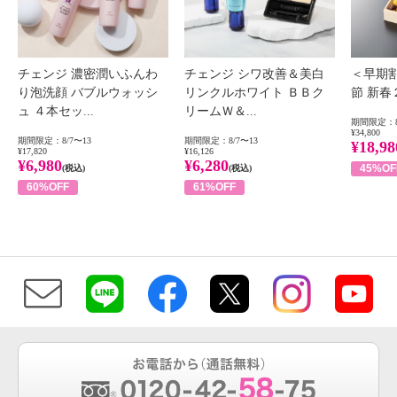
チェンジ 濃密潤いふんわ
チェンジ シワ改善＆美白
＜早期
り泡洗顔 バブルウォッシ
リンクルホワイト ＢＢク
節 新
ュ ４本セッ...
リームＷ＆...
期間限定：8
¥34,800
期間限定：8/7〜13
期間限定：8/7〜13
¥18,98
¥17,820
¥16,126
¥6,980
¥6,280
45%OF
(税込)
(税込)
60%OFF
61%OFF