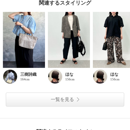
関連するスタイリング
三樹詩織
ほな
ほな
164cm
156cm
156cm
一覧を見る