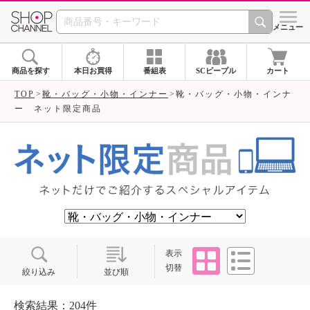
SHOP CHANNEL ショ
メニュー
商品を探す
本日お買得
番組表
SCピープル
カート
TOP
靴・バッグ・小物・インナー
靴・バッグ・小物・インナ
ー ネット限定商品
タイル
リスト
表示
切替
絞り込み
並び順
検索結果：204件