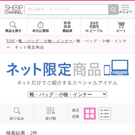
SHOP CHANNEL ショ
メニュー
商品を探す
本日お買得
番組表
SCピープル
カート
TOP
靴・バッグ・小物・インナー
靴・バッグ・小物・インナ
ー ネット限定商品
タイル
リスト
表示
切替
絞り込み
並び順
検索結果：2件