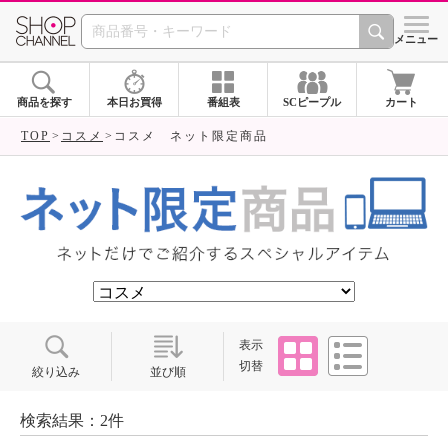
SHOP CHANNEL ショ
メニュー
商品を探す
本日お買得
番組表
SCピープル
カート
TOP
コスメ
コスメ ネット限定商品
タイル
リスト
表示
切替
絞り込み
並び順
検索結果：2件