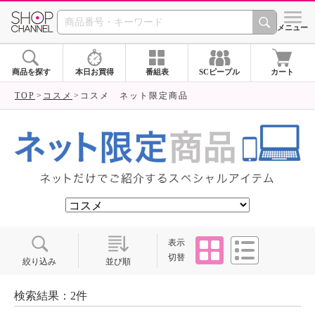
SHOP CHANNEL ショ
メニュー
商品を探す
本日お買得
番組表
SCピープル
カート
TOP
コスメ
コスメ ネット限定商品
タイル
リスト
表示
切替
絞り込み
並び順
検索結果：2件