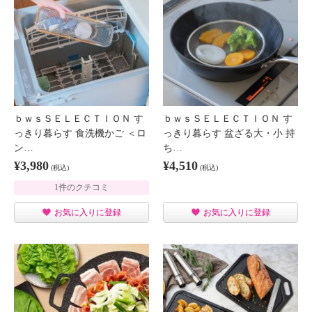
ｂｗｓＳＥＬＥＣＴＩＯＮ す
ｂｗｓＳＥＬＥＣＴＩＯＮ す
っきり暮らす 食洗機かご ＜ロ
っきり暮らす 盆ざる大・小 持
ン…
ち…
¥3,980
¥4,510
(税込)
(税込)
1件のクチコミ
お気に入りに登録
お気に入りに登録