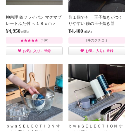
柳宗理 鉄フライパン マグマプ
卵１個でも！ 玉子焼きがつく
レートふた付 ＜１８ｃｍ＞
りやすい 鉄の玉子焼き器
¥4,950
¥4,400
(税込)
(税込)
(4件)
1件のクチコミ
お気に入りに登録
お気に入りに登録
ｂｗｓＳＥＬＥＣＴＩＯＮ す
ｂｗｓＳＥＬＥＣＴＩＯＮ す