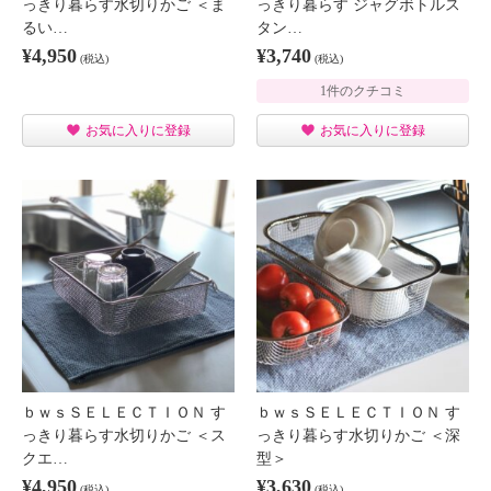
っきり暮らす水切りかご ＜ま
っきり暮らす ジャグボトルス
るい…
タン…
¥4,950
¥3,740
(税込)
(税込)
1件のクチコミ
お気に入りに登録
お気に入りに登録
ｂｗｓＳＥＬＥＣＴＩＯＮ す
ｂｗｓＳＥＬＥＣＴＩＯＮ す
っきり暮らす水切りかご ＜ス
っきり暮らす水切りかご ＜深
クエ…
型＞
¥4,950
¥3,630
(税込)
(税込)