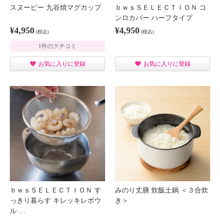
スヌーピー 九谷焼マグカップ
ｂｗｓＳＥＬＥＣＴＩＯＮ コ
ンロカバー ハーフタイプ
¥4,950
¥4,950
(税込)
(税込)
1件のクチコミ
お気に入りに登録
お気に入りに登録
ｂｗｓＳＥＬＥＣＴＩＯＮ す
みのり丈膳 炊飯土鍋 ＜３合炊
っきり暮らす キレッキレボウ
き＞
ル …