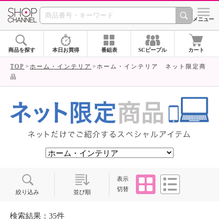
SHOP CHANNEL ショ
メニュー
商品を探す
本日お買得
番組表
SCピープル
カート
TOP
ホーム・インテリア
ホーム・インテリア ネット限定商
品
タイル
リスト
表示
切替
絞り込み
並び順
検索結果：35件