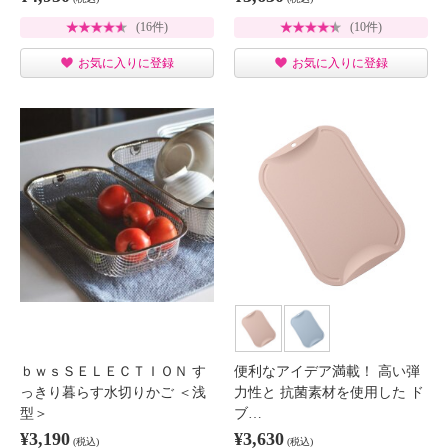
(16件)
(10件)
お気に入りに登録
お気に入りに登録
ｂｗｓＳＥＬＥＣＴＩＯＮ す
便利なアイデア満載！ 高い弾
っきり暮らす水切りかご ＜浅
力性と 抗菌素材を使用した ド
型＞
ブ…
¥3,190
¥3,630
(税込)
(税込)