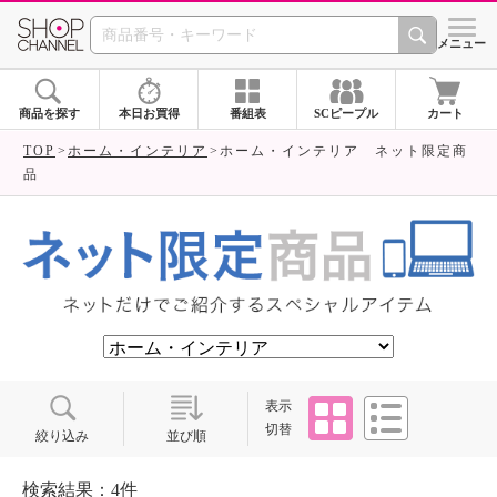
SHOP CHANNEL ショ
メニュー
商品を探す
本日お買得
番組表
SCピープル
カート
TOP
ホーム・インテリア
ホーム・インテリア ネット限定商
品
タイル
リスト
表示
切替
絞り込み
並び順
検索結果：4件