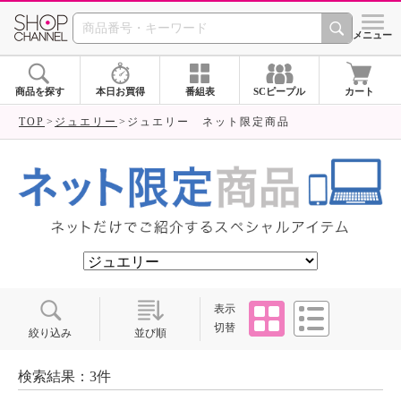
SHOP CHANNEL ショ
メニュー
商品を探す
本日お買得
番組表
SCピープル
カート
TOP
ジュエリー
ジュエリー ネット限定商品
タイル
リスト
表示
切替
絞り込み
並び順
検索結果：3件