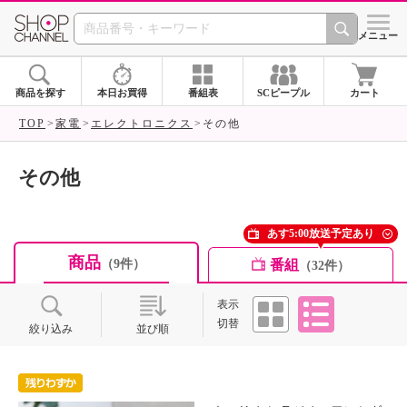
SHOP CHANNEL ショ
メニュー
商品を探す
本日お買得
番組表
SCピープル
カート
TOP
家電
エレクトロニクス
その他
その他
あす5:00放送予定あり
商品
番組
（9件）
（32件）
タイル
リスト
表示
切替
絞り込み
並び順