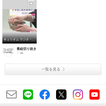
キュリオム ラジオ・ワンセグテレビ・モバイルバッテリー・ＬＥＤライト・サイレンの １台５役！ 手回し充電ワンセグテレビ ＪＹＴＭ−ＲＴＶ４３０
番組切り抜き
－ cm
一覧を見る