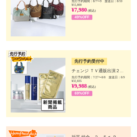
先行予約期間：8/7〜9 放送日：8/10
¥15,800
¥7,980
(税込)
49%OFF
SSV先行
先行予約受付中
チェンジ ＴＶ通販出演２...
先行予約期間：7/27〜8/8 放送日：8/9
¥32,835
¥9,988
(税込)
69%OFF
Happy Price value