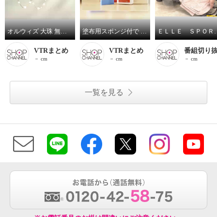
オルウィズ 大珠 無核淡水バロックパール ステーションネックレス／イヤリング／ピアス
塗布用スポンジ付で サッと塗り伸ばし 乾かすだけ簡単！ 輝きが戻るフロアワックス シャイントップＱ１０ ＜１リットル＞
ＥＬＬＥ ＳＰＯＲＴ はっ水 取り外
VTRまとめ
VTRまとめ
番組切り
－ cm
－ cm
－ cm
一覧を見る