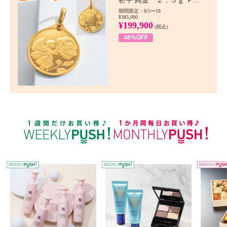
祈平 純金 ２．５ｇ Ｐ...
期間限定：8/5〜18
¥385,000
¥199,900
(税込)
48%OFF
WEEKLY PUSH
W