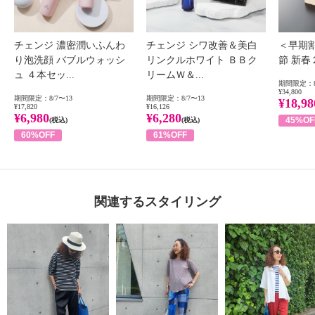
チェンジ 濃密潤いふんわ
チェンジ シワ改善＆美白
＜早期
り泡洗顔 バブルウォッシ
リンクルホワイト ＢＢク
節 新
ュ ４本セッ...
リームＷ＆...
期間限定：8
¥34,800
期間限定：8/7〜13
期間限定：8/7〜13
¥18,98
¥17,820
¥16,126
¥6,980
¥6,280
45%OF
(税込)
(税込)
60%OFF
61%OFF
関連するスタイリング