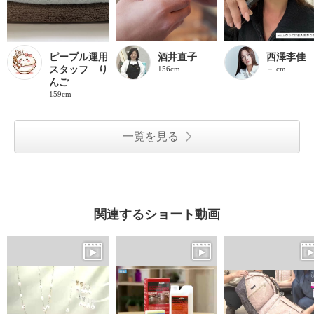
ピープル運用
酒井直子
西澤李佳
スタッフ り
156cm
－ cm
んご
159cm
一覧を見る
関連するショート動画