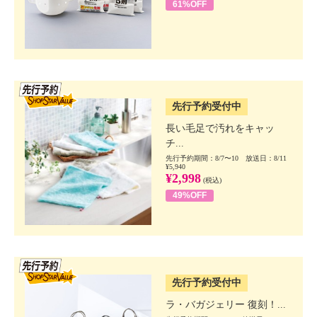
61%OFF
SSV先行
先行予約受付中
長い毛足で汚れをキャッ
チ...
先行予約期間：8/7〜10 放送日：8/11
¥5,940
¥2,998
(税込)
49%OFF
SSV先行
先行予約受付中
ラ・バガジェリー 復刻！...