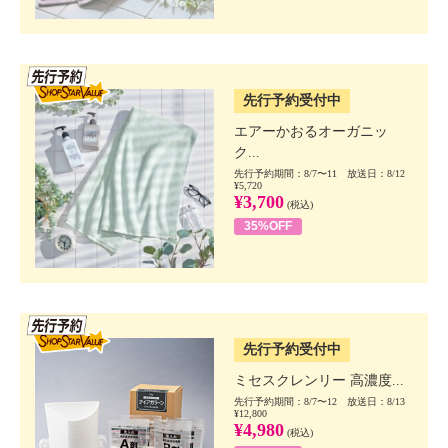
SSV先行
先行予約受付中
エアーかおるオーガニッ
ク...
先行予約期間：8/7〜11 放送日：8/12
¥5,720
¥3,700
(税込)
35%OFF
SSV先行
先行予約受付中
ミセスクレンリー 高濃度...
先行予約期間：8/7〜12 放送日：8/13
¥12,800
¥4,980
(税込)