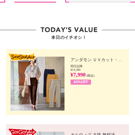
本日のイチオシ！
SHOP STAR VALUE
アンダモン ＵＶカット・...
明日以降
¥14,300
¥7,990
(税込)
44%OFF
GO!GO! VALUE
オルウィズ 大珠 無核淡...