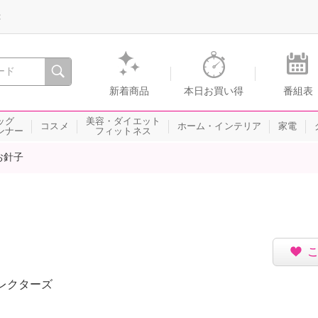
録
、瞬間を。通販・テレビショッピングのショップチャンネル
新着商品
本日お買い得
番組表
ッグ
美容・ダイエット
コスメ
ホーム・インテリア
家電
ンナー
フィットネス
お針子
レクターズ