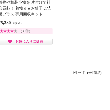
着物や和装小物を 片付けて社
会貢献！ 着物ｄｅお針子 ご支
援プラス 専用回収キット
¥5,380
（税込）
(30件)
お気に入りに登録
1件〜1件 (全1商品)