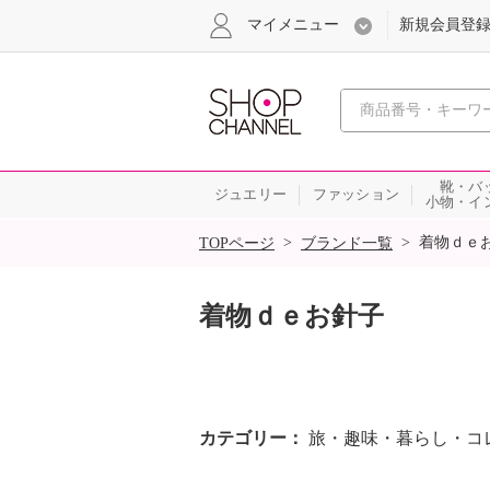
マイメニュー
新規会員登
心おどる
靴・バ
ジュエリー
ファッション
小物・イ
SALE
>
>
着物ｄｅ
TOPページ
ブランド一覧
着物ｄｅお針子
カテゴリー
旅・趣味・暮らし・コ