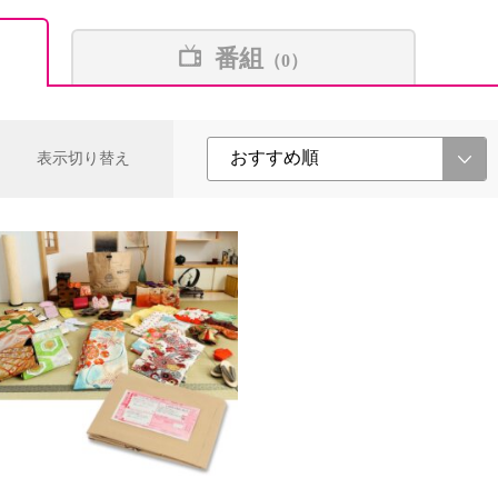
番組
（0）
表示切り替え