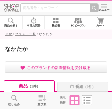
SHOP CHANNEL ショ
メニュー
商品を探す
本日お買得
番組表
SCピープル
カート
TOP
ブランド一覧
なかたか
なかたか
このブランドの新着情報を受け取る
商品
番組
（1件）
（0件）
タイル
リスト
表示
切替
絞り込み
並び順