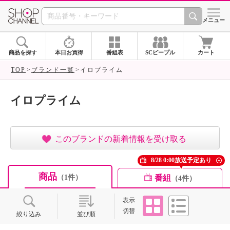
SHOP CHANNEL ショ
メニュー
商品を探す
本日お買得
番組表
SCピープル
カート
TOP
ブランド一覧
イロプライム
イロプライム
このブランドの新着情報を受け取る
8/28 0:00放送予定あり
商品
番組
（1件）
（4件）
タイル
リスト
表示
切替
絞り込み
並び順