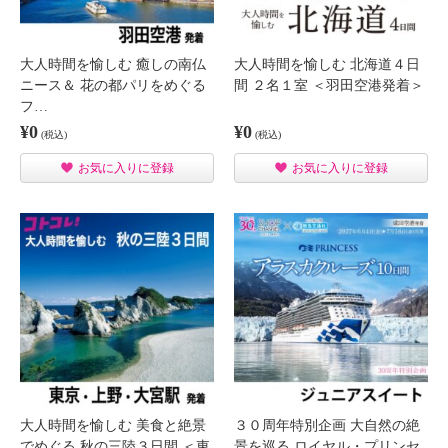
大人時間を愉しむ 癒しの南仏
大人時間を愉しむ 北海道４日
ニース＆ 花の都パリをめぐる
間 ２名１室 ＜羽田空港発着＞
フ…
¥0
¥0
(税込)
(税込)
お気に入りに登録
お気に入りに登録
大人時間を愉しむ 美食と絶景
３０周年特別企画 大自然の絶
でめぐる 秋の三陸３日間 ＜東
景を巡る ロイヤル・プリンセ