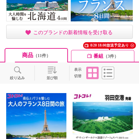
このブランドの新着情報を受け取る
8/20 18:00放送予定あり
商品
番組
（11件）
（3件）
タイル
リスト
表示
切替
絞り込み
並び順