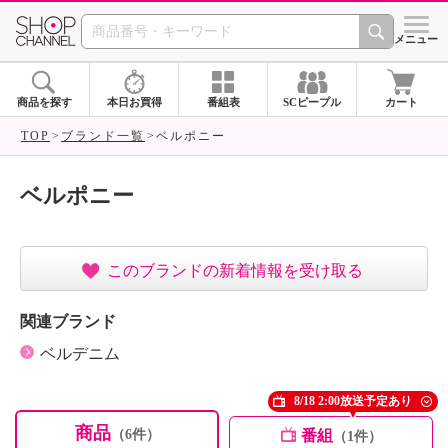
SHOP CHANNEL ショ
メニュー
商品を探す
本日お買得
番組表
SCピープル
カート
TOP
ブランド一覧
ベルポニー
ベルポニー
このブランドの新着情報を受け取る
関連ブランド
ベルデニム
8/18 2:00放送予定あり
商品
番組
（6件）
（1件）