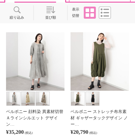
タイル
リスト
表示
切替
絞り込み
並び順
ベルポニー 顔料染 異素材切替
ベルポニー ストレッチ布帛素
Ａラインシルエット デザイ
材 ギャザータックデザイン ノ
ン…
ー…
¥35,200
¥20,790
(税込)
(税込)