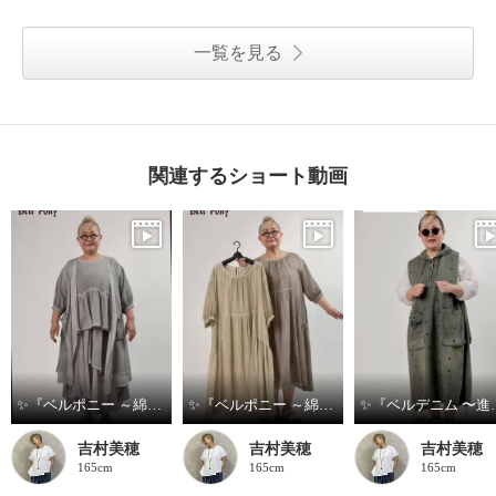
一覧を見る
関連するショート動画
✨『ベルポニー ～綿麻製品染めシリーズ～』✨
✨『ベルポニー ～綿麻製品染めシリーズ～』✨
✨『ベルデニム 〜
吉村美穂
吉村美穂
吉村美穂
165cm
165cm
165cm