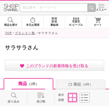
SHOP CHANNEL ショ
メニュー
商品を探す
本日お買得
番組表
SCピープル
カート
TOP
ブランド一覧
サラサラさん
サラサラさん
このブランドの新着情報を受け取る
商品
番組
（2件）
（0件）
タイル
リスト
表示
切替
絞り込み
並び順