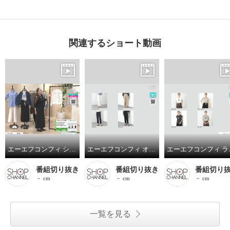
関連するショート動画
エーエフコンフィ シアーレース カーディガン
エーエフコンフィ オールマイティ ストレッチパンツ
エーエフコ
番組切り抜き
番組切り抜き
番組切り
－ cm
－ cm
－ cm
一覧を見る