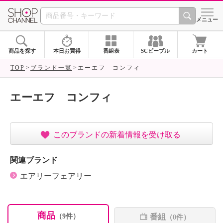
SHOP CHANNEL ショ
メニュー
商品を探す
本日お買得
番組表
SCピープル
カート
TOP
ブランド一覧
エーエフ コンフィ
エーエフ コンフィ
このブランドの新着情報を受け取る
関連ブランド
エアリーフェアリー
商品
番組
（9件）
（0件）