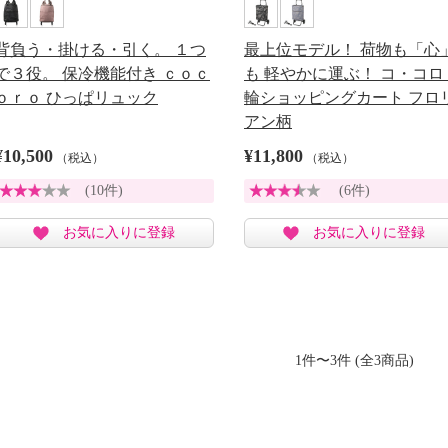
背負う・掛ける・引く。 １つ
最上位モデル！ 荷物も「心
で３役。 保冷機能付き ｃｏｃ
も 軽やかに運ぶ！ コ・コロ
ｏｒｏ ひっぱリュック
輪ショッピングカート フロ
アン柄
¥10,500
¥11,800
（税込）
（税込）
(10件)
(6件)
お気に入りに登録
お気に入りに登録
1件〜3件 (全3商品)