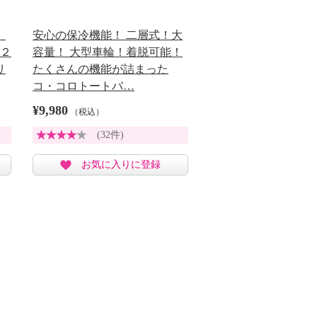
」
安心の保冷機能！ 二層式！大
 ２
容量！ 大型車輪！着脱可能！
リ
たくさんの機能が詰まった
コ・コロトートバ…
¥9,980
（税込）
(32件)
お気に入りに登録