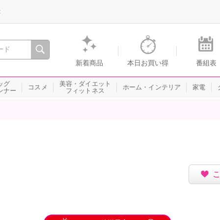
録
、瞬間を。通販・テレビショッピングのショップチャンネル
新着商品
本日お買い得
番組表
ッグ
美容・ダイエット
コスメ
ホーム・インテリア
家電
ンナー
フィットネス