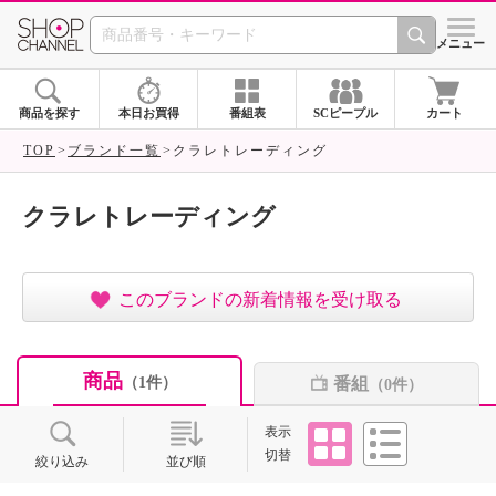
SHOP CHANNEL ショ
メニュー
商品を探す
本日お買得
番組表
SCピープル
カート
TOP
ブランド一覧
クラレトレーディング
クラレトレーディング
このブランドの新着情報を受け取る
商品
番組
（1件）
（0件）
タイル
リスト
表示
切替
絞り込み
並び順