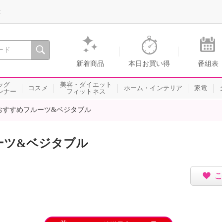
録
、瞬間を。通販・テレビショッピングのショップチャンネル
新着商品
本日お買い得
番組表
ッグ
美容・ダイエット
コスメ
ホーム・インテリア
家電
ンナー
フィットネス
おすすめフルーツ&ベジタブル
ーツ&ベジタブル