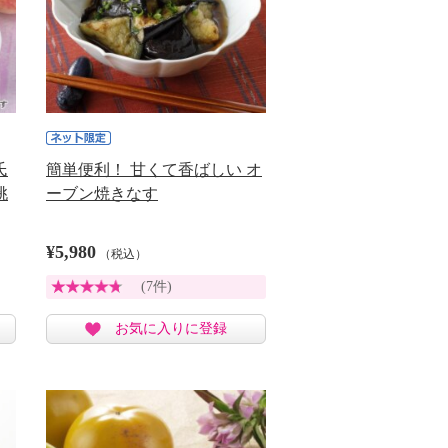
氏
簡単便利！ 甘くて香ばしい オ
桃
ーブン焼きなす
¥5,980
（税込）
(7件)
お気に入りに登録