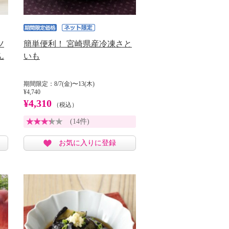
ツ
簡単便利！ 宮崎県産冷凍さと
ん
いも
期間限定：8/7(金)〜13(木)
¥4,740
¥4,310
（税込）
(14件)
お気に入りに登録