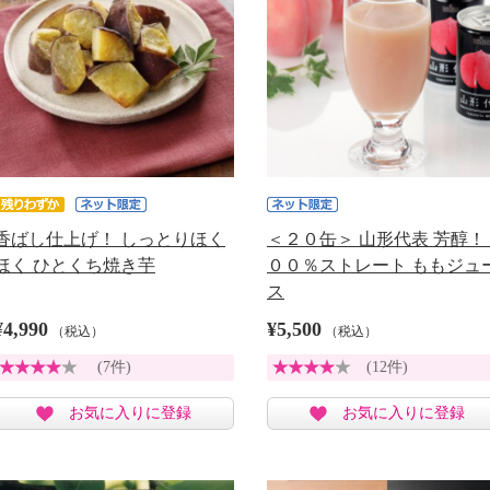
香ばし仕上げ！ しっとりほく
＜２０缶＞ 山形代表 芳醇！
ほく ひとくち焼き芋
００％ストレート ももジュ
ス
¥4,990
¥5,500
（税込）
（税込）
(7件)
(12件)
お気に入りに登録
お気に入りに登録