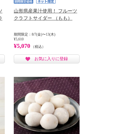
ツ
山形県産果汁使用！ フルーツ
ラ
クラフトサイダー （もも）
期間限定：8/7(金)〜13(木)
¥5,610
¥5,070
（税込）
お気に入りに登録