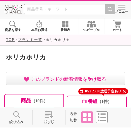
SHOP CHANNEL ショ
メニュー
商品を探す
本日お買得
番組表
SCピープル
カート
TOP
ブランド一覧
ホリカホリカ
ホリカホリカ
このブランドの新着情報を受け取る
8/22 23:00放送予定あり
商品
番組
（10件）
（1件）
タイル
リスト
表示
切替
絞り込み
並び順