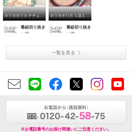
ホリカホリカ ナチュラルに目元際立つ イージーラスティング ブラシライナー ＜ブラウン＞２本セット
ホリカホリカ １品１０機能！ 柔らかで艶やかな生肌感 新時代のツヤ肌を演出 エッセンスＢＢ Ｗデーションルミ ２個分特別セット
番組切り抜き
番組切り抜き
－ cm
－ cm
一覧を見る
※お電話番号のお掛け間違いにご注意ください。