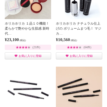
ホリカホリカ １品１０機能！
ホリカホリカ ナチュラル仕上
柔らかで艶やかな生肌感 新時
げの ボリュームまつ毛！ マジ
代…
カ…
¥23,100
¥10,560
(税込)
(税込)
(21件)
(64件)
お気に入りに登録
お気に入りに登録