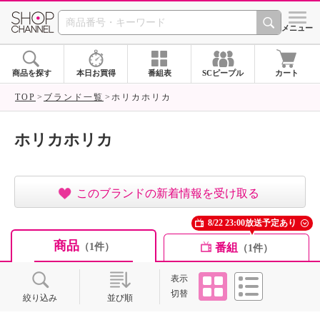
SHOP CHANNEL ショ
メニュー
商品を探す
本日お買得
番組表
SCピープル
カート
TOP
ブランド一覧
ホリカホリカ
ホリカホリカ
このブランドの新着情報を受け取る
8/22 23:00放送予定あり
商品
番組
（1件）
（1件）
タイル
リスト
表示
切替
絞り込み
並び順