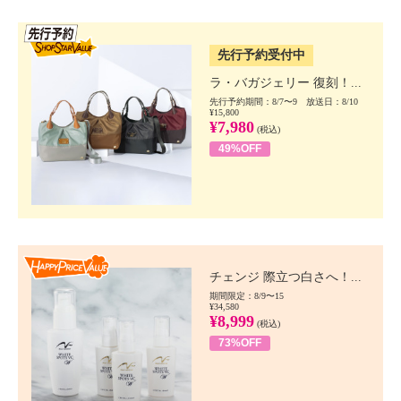
SSV先行
先行予約受付中
ラ・バガジェリー 復刻！...
先行予約期間：8/7〜9 放送日：8/10
¥15,800
¥7,980
(税込)
49%OFF
Happy Price value
チェンジ 際立つ白さへ！...
期間限定：8/9〜15
¥34,580
¥8,999
(税込)
73%OFF