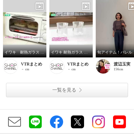
イワキ 耐熱ガラス フタ付き オーブントースター皿 ハーフ ３点セット
イワキ 耐熱ガラス ２重構造グラス エアグラス２個セット
旬アイテム
VTRまとめ
VTRまとめ
渡辺玉実
－ cm
－ cm
156cm
一覧を見る