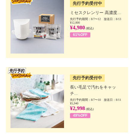
先行予約受付中
ミセスクレンリー 高濃度...
先行予約期間：8/7〜12 放送日：8/13
¥12,800
¥4,980
(税込)
61%OFF
SSV先行
先行予約受付中
長い毛足で汚れをキャッ
チ...
先行予約期間：8/7〜10 放送日：8/11
¥5,940
¥2,998
(税込)
49%OFF