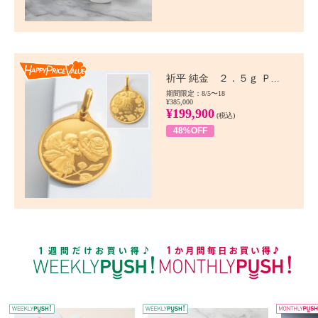
Happy Price value
祈平 純金 ２．５ｇ Ｐ...
期間限定：8/5〜18
¥385,000
¥199,900
(税込)
48%OFF
WEEKLY PUSH
W