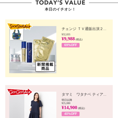
本日のイチオシ！
SHOP STAR VALUE
チェンジ ＴＶ通販出演２...
¥32,835
¥9,988
(税込)
69%OFF
GO!GO! VALUE
タマミ ワタナベ ティア...
明日以降
¥25,080
¥14,900
(税込)
40%OFF