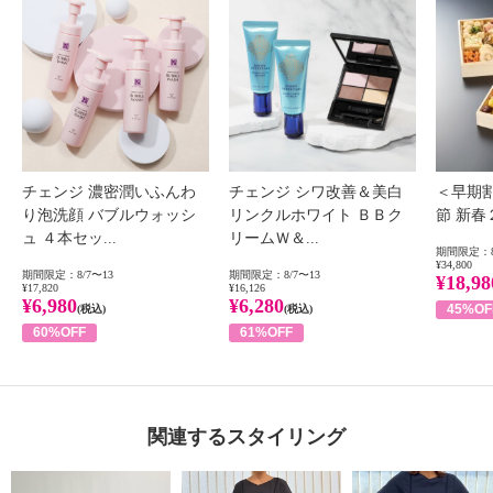
チェンジ 濃密潤いふんわ
チェンジ シワ改善＆美白
＜早期
り泡洗顔 バブルウォッシ
リンクルホワイト ＢＢク
節 新
ュ ４本セッ...
リームＷ＆...
期間限定：8
¥34,800
期間限定：8/7〜13
期間限定：8/7〜13
¥18,98
¥17,820
¥16,126
¥6,980
¥6,280
45%OF
(税込)
(税込)
60%OFF
61%OFF
関連するスタイリング