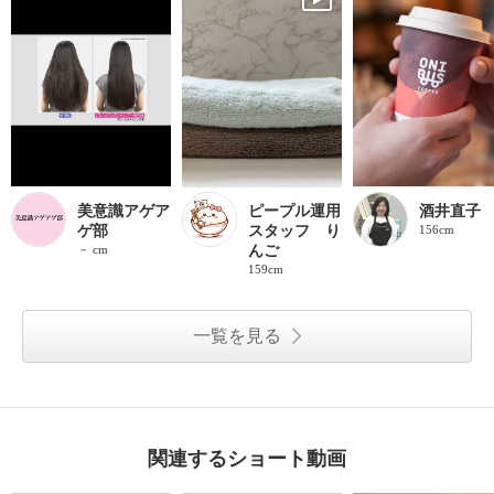
美意識アゲア
ピープル運用
酒井直子
ゲ部
スタッフ り
156cm
－ cm
んご
159cm
一覧を見る
関連するショート動画