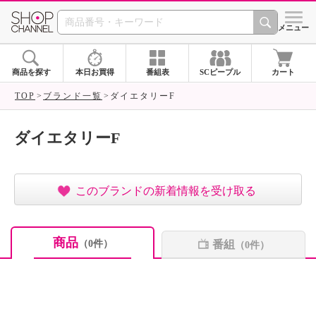
SHOP CHANNEL ショ
メニュー
商品を探す
本日お買得
番組表
SCピープル
カート
TOP
ブランド一覧
ダイエタリーF
ダイエタリーF
このブランドの新着情報を受け取る
商品
番組
（0件）
（0件）