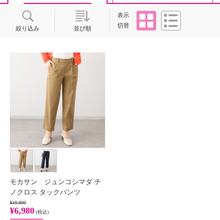
タイル
リスト
表示
切替
絞り込み
並び順
モカサン ジュンコシマダ チ
ノクロス タックパンツ
¥19,800
¥6,980
(税込)