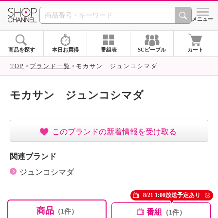
SHOP CHANNEL ショ
メニュー
商品を探す
本日お買得
番組表
SCピープル
カート
TOP
ブランド一覧
モカサン ジュンコシマダ
モカサン ジュンコシマダ
このブランドの新着情報を受け取る
関連ブランド
ジュンコシマダ
8/21 1:00放送予定あり
商品
番組
（1件）
（1件）