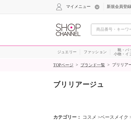
マイメニュー
新規会員登
心おどる
靴・バ
ジュエリー
ファッション
小物・イ
SALE
>
>
ブリリア
TOPページ
ブランド一覧
ブリリアージュ
カテゴリー
コスメ >ベースメイク 