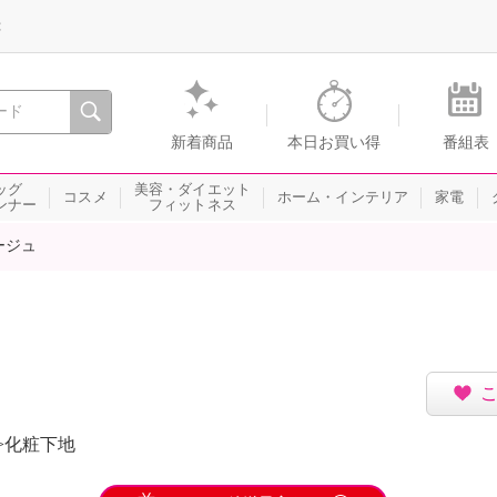
録
、瞬間を。通販・テレビショッピングのショップチャンネル
新着商品
本日お買い得
番組表
ッグ
美容・ダイエット
コスメ
ホーム・インテリア
家電
ンナー
フィットネス
ージュ
>化粧下地