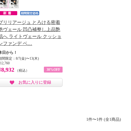
ブリリアージュ とろける密着
艶ヴェール 凹凸補整し上品艶
肌へ ライトヴェール クッショ
ンファンデ ベ…
本日から！
期間限定：8/7(金)〜13(木)
12,760
¥8,932
30%OFF
（税込）
お気に入りに登録
1件〜1件 (全1商品)