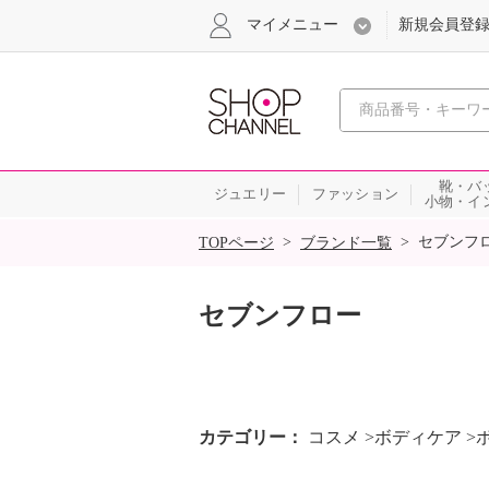
マイメニュー
新規会員登
心おどる
靴・バ
ジュエリー
ファッション
小物・イ
SALE
>
>
セブンフ
TOPページ
ブランド一覧
セブンフロー
カテゴリー
コスメ >ボディケア 