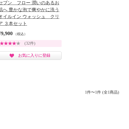
セブン フロー 潤いのあるお
肌へ 豊かな泡で爽やかに洗う
オイルイン ウォッシュ クリ
ア ３本セット
¥9,900
（税込）
(32件)
お気に入りに登録
1件〜1件 (全1商品)