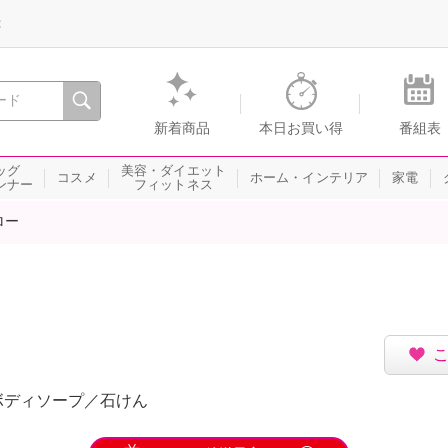
録
、瞬間を。通販・テレビショッピングのショップチャンネル
新着商品
本日お買い得
番組表
ッグ
美容・ダイエット
コスメ
ホーム・インテリア
家電
ンナー
フィットネス
ロー
>ボディソープ／石けん