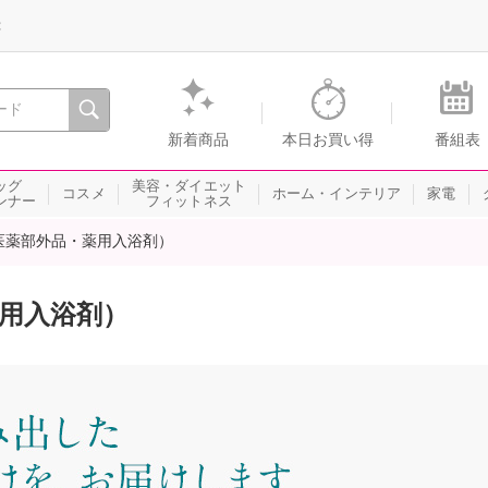
録
、瞬間を。通販・テレビショッピングのショップチャンネル
新着商品
本日お買い得
番組表
ッグ
美容・ダイエット
コスメ
ホーム・インテリア
家電
ンナー
フィットネス
医薬部外品・薬用入浴剤）
用入浴剤）