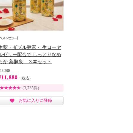
生薬・ダブル酵素・ 生ローヤ
ルゼリー配合で しっとりなめ
らか 薬酵泉 ３本セット
13,200
¥11,880
（税込）
(3,735件)
お気に入りに登録