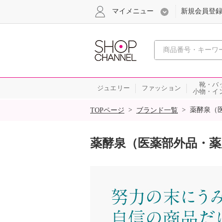
マイメニュー
新規会員登
心おどる
靴・バ
ジュエリー
ファッション
小物・イ
SALE
>
>
薬酵泉（
TOPページ
ブランド一覧
薬酵泉（医薬部外品・薬