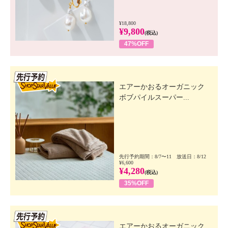
¥18,800
¥9,800
(税込)
47%OFF
先行SSV
エアーかおるオーガニック
ボブパイルスーパー...
先行予約期間：8/7〜11 放送日：8/12
¥6,600
¥4,280
(税込)
35%OFF
先行SSV
エアーかおるオーガニック