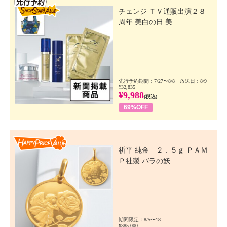
チェンジ ＴＶ通販出演２８
周年 美白の日 美...
先行予約期間：7/27〜8/8 放送日：8/9
¥32,835
¥9,988
(税込)
69%OFF
Happy Price Value
祈平 純金 ２．５ｇ ＰＡＭ
Ｐ社製 バラの妖...
期間限定：8/5〜18
¥385,000