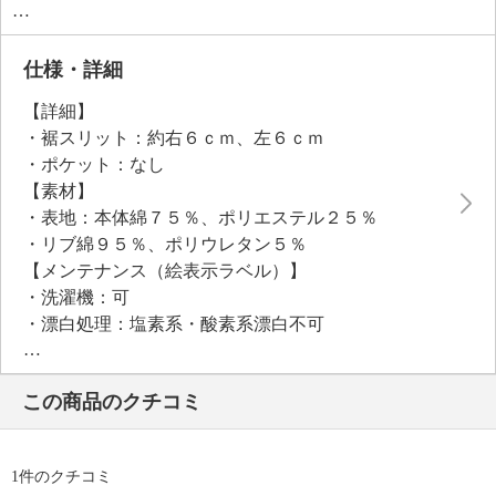
ン、スカートなど、さまざまなボトムスとの相性も抜
群。一枚でさらりと着こなしても、カーディガンやジ
ャケットのインナーとして重ね着しても活躍する万能
仕様・詳細
アイテムです。暑い夏を爽やかに乗り切るための頼れ
【詳細】
る一枚です。
・裾スリット：約右６ｃｍ、左６ｃｍ
・ポケット：なし
【素材】
・表地：本体綿７５％、ポリエステル２５％
・リブ綿９５％、ポリウレタン５％
【メンテナンス（絵表示ラベル）】
・洗濯機：可
・漂白処理：塩素系・酸素系漂白不可
・タンブル乾燥：不可
・自然乾燥：日陰の吊り干し
この商品のクチコミ
・アイロン仕上げ：不可
・ドライクリーニング：不可
・ウエットクリーニング：可
1件のクチコミ
【個体差あり】