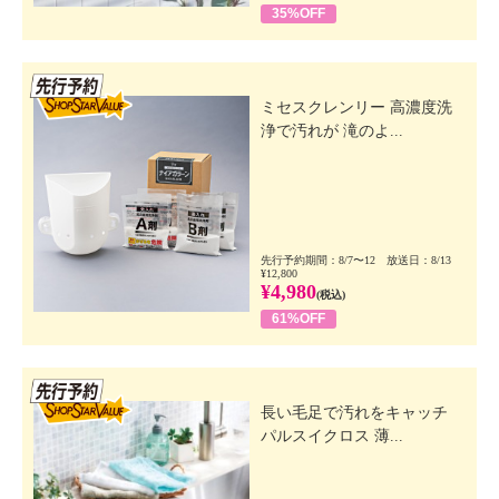
35%OFF
先行SSV
ミセスクレンリー 高濃度洗
浄で汚れが 滝のよ...
先行予約期間：8/7〜12 放送日：8/13
¥12,800
¥4,980
(税込)
61%OFF
先行SSV
長い毛足で汚れをキャッチ
パルスイクロス 薄...