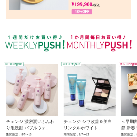
¥199,900
(税込)
48%OFF
WEEKLY PUSH
W
チェンジ 濃密潤いふんわ
チェンジ シワ改善＆美白
＜早期
り泡洗顔 バブルウォ...
リンクルホワイト ...
節 新春
期間限定：8/7〜13
期間限定：8/7〜13
期間限定：8