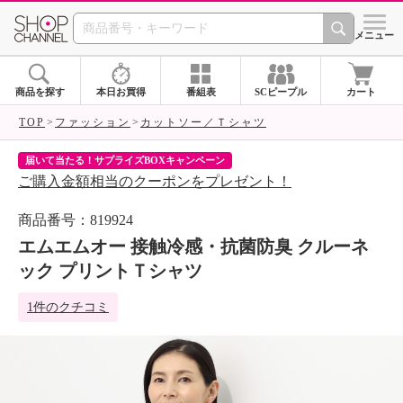
SHOP CHANNEL 
メニュー
商品を探す
本日お買得
番組表
SCピープル
カート
TOP
ファッション
カットソー／Ｔシャツ
届いて当たる！サプライズBOXキャンペーン
ク
ご購入金額相当のクーポンをプレゼント！
ク
商品番号：819924
エムエムオー 接触冷感・抗菌防臭 クルーネ
ック プリントＴシャツ
1件のクチコミ