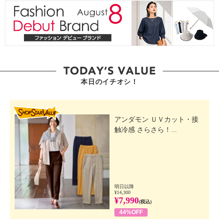
本日のイチオシ！
SHOP STAR VALUE
アンダモン ＵＶカット・接
触冷感 さらさら！...
明日以降
¥14,300
¥7,990
(税込)
44%OFF