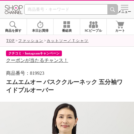
SHOP CHANNEL 
メニュー
商品を探す
本日お買得
番組表
SCピープル
カート
TOP
ファッション
カットソー／Ｔシャツ
クチコミ・Instagramキャンペーン
ネ
クーポンが当たるチャンス！
ネ
商品番号：819923
エムエムオー バスククルーネック 五分袖ワ
イドプルオーバー