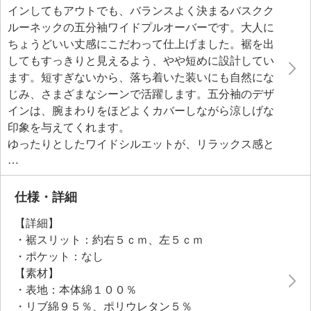
インしてもアウトでも、バランスよく決まるバスクク
ルーネックの五分袖ワイドプルオーバーです。大人に
ちょうどいい丈感にこだわって仕上げました。裾を出
してもすっきりと見えるよう、やや短めに設計してい
ます。短すぎないから、落ち着いた装いにも自然にな
じみ、さまざまなシーンで活躍します。五分袖のデザ
インは、腕まわりをほどよくカバーしながら涼しげな
印象を与えてくれます。
ゆったりとしたワイドシルエットが、リラックス感と
こなれた雰囲気を演出。クルーネックは首元をすっき
りと見せ、デコルテラインを美しく見せてくれます。
ボトムスを選ばない万能なアイテムで、デニムやスカ
仕様・詳細
ート、ワイドパンツなど、どんなスタイルにも合わせ
【詳細】
やすいのが魅力です。一枚でさらりと着ても様にな
・裾スリット：約右５ｃｍ、左５ｃｍ
り、レイヤードスタイルにも対応できる優れもの。シ
・ポケット：なし
ンプルなデザインだからこそ、アクセサリーや小物で
【素材】
自分らしいコーディネイトを楽しめます。
・表地：本体綿１００％
・リブ綿９５％、ポリウレタン５％