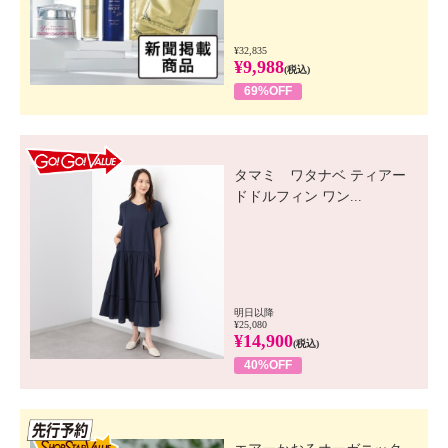
¥32,835
¥9,988
(税込)
69%OFF
GO! GO! VALUE
タマミ ワタナベ ティアー
ドドルフィン ワン...
明日以降
¥25,080
¥14,900
(税込)
40%OFF
先行SSV