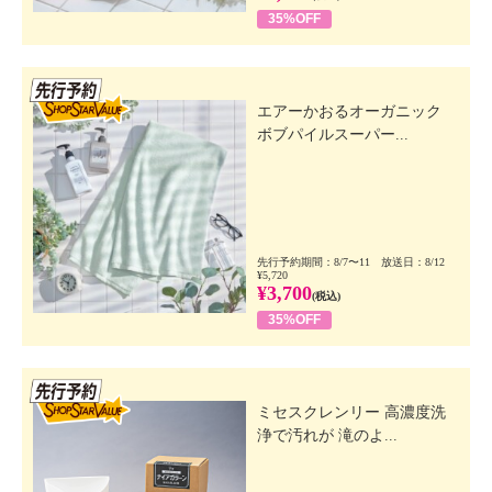
35%OFF
先行SSV
エアーかおるオーガニック
ボブパイルスーパー...
先行予約期間：8/7〜11 放送日：8/12
¥5,720
¥3,700
(税込)
35%OFF
先行SSV
ミセスクレンリー 高濃度洗
浄で汚れが 滝のよ...