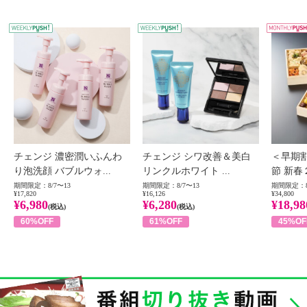
WEEKLY PUSH
W
チェンジ 濃密潤いふんわ
チェンジ シワ改善＆美白
＜早期
り泡洗顔 バブルウォ...
リンクルホワイト ...
節 新春
期間限定：8/7〜13
期間限定：8/7〜13
期間限定：8
¥17,820
¥16,126
¥34,800
¥6,980
¥6,280
¥18,98
(税込)
(税込)
60%OFF
61%OFF
45%OF