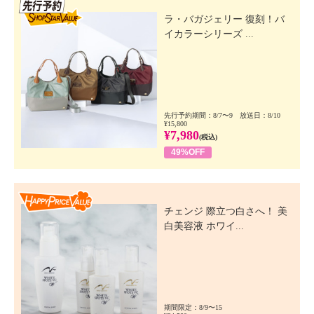
先行SSV
ラ・バガジェリー 復刻！バ
イカラーシリーズ ...
先行予約期間：8/7〜9 放送日：8/10
¥15,800
¥7,980
(税込)
49%OFF
Happy Price Value
チェンジ 際立つ白さへ！ 美
白美容液 ホワイ...
期間限定：8/9〜15