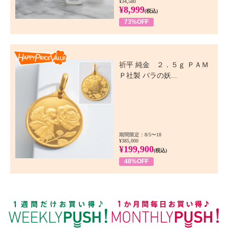
¥34,580
¥8,999
(税込)
73%OFF
Happy Price Value
祈平 純金 ２．５ｇ ＰＡＭ
Ｐ社製 バラの妖...
期間限定：8/5〜18
¥385,000
¥199,900
(税込)
48%OFF