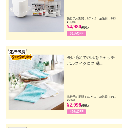
先行予約期間：8/7〜12 放送日：8/13
¥12,800
¥4,980
(税込)
61%OFF
先行SSV
長い毛足で汚れをキャッチ
パルスイクロス 薄...
先行予約期間：8/7〜10 放送日：8/11
¥5,940
¥2,998
(税込)
49%OFF