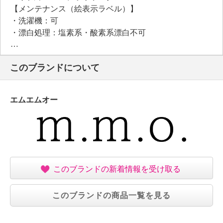
【メンテナンス（絵表示ラベル）】
・洗濯機：可
・漂白処理：塩素系・酸素系漂白不可
・タンブル乾燥：不可
・自然乾燥：日陰の吊り干し
このブランドについて
・アイロン仕上げ：可（中温）
・ドライクリーニング：石油系ドライクリーニング可
・ウエットクリーニング：可
エムエムオー
【個体差あり】
・個体差あり
【原産国（地）】
・中国製
このブランドの新着情報を受け取る
このブランドの商品一覧を見る