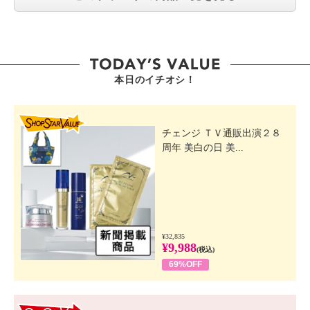
本日のイチオシ！
SHOP STAR VALUE
チェンジ ＴＶ通販出演２８
周年 美白の日 美...
¥32,835
¥9,988
(税込)
69%OFF
GO! GO! VALUE