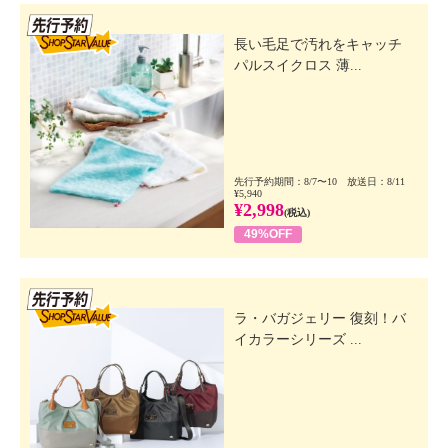
先行SSV
長い毛足で汚れをキャッチ
パルスイクロス 薄...
先行予約期間：8/7〜10 放送日：8/11
¥5,940
¥2,998
(税込)
49%OFF
先行SSV
ラ・バガジェリー 復刻！バ
イカラーシリーズ ...