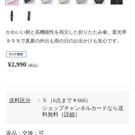
かわいい柄と高機能性を両立した折りたたみ傘。遮光率
９９％で真夏の外出も雨の日のお出かけも安心です。
¥2,990
(税込)
送料区分
： S
（6点まで￥660）
ショップチャンネルカードなら送
料無料［
詳細
］
返品・交換
：可