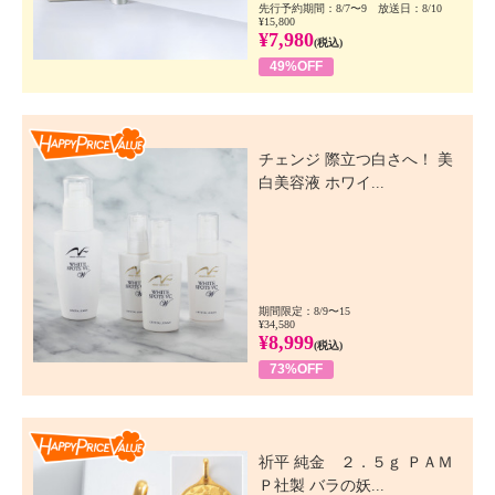
先行予約期間：8/7〜9 放送日：8/10
¥15,800
¥7,980
(税込)
49%OFF
Happy Price Value
チェンジ 際立つ白さへ！ 美
白美容液 ホワイ...
期間限定：8/9〜15
¥34,580
¥8,999
(税込)
73%OFF
Happy Price Value
祈平 純金 ２．５ｇ ＰＡＭ
Ｐ社製 バラの妖...