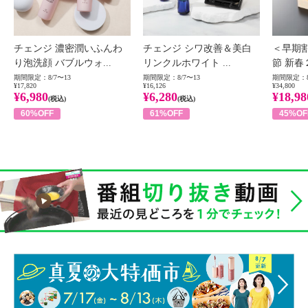
チェンジ 濃密潤いふんわ
チェンジ シワ改善＆美白
＜早期
り泡洗顔 バブルウォ...
リンクルホワイト ...
節 新春
期間限定：8/7〜13
期間限定：8/7〜13
期間限定：8
¥17,820
¥16,126
¥34,800
¥6,980
¥6,280
¥18,98
(税込)
(税込)
60%OFF
61%OFF
45%OF