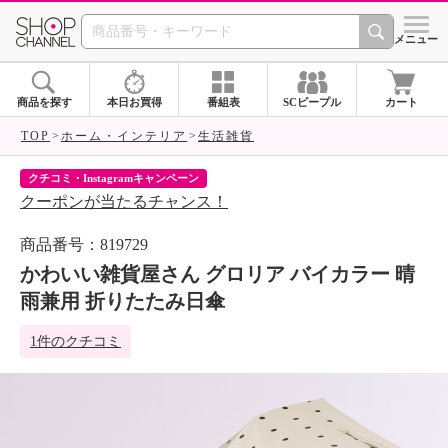
SHOP CHANNEL 
メニュー
商品を探す
本日お買得
番組表
SCピープル
カート
TOP
ホーム・インテリア
生活雑貨
クチコミ・Instagramキャンペーン
ネ
クーポンが当たるチャンス！
ネ
商品番号：819729
かわいい雑貨屋さん グロリア バイカラー 晴
雨兼用 折りたたみ日傘
1件のクチコミ