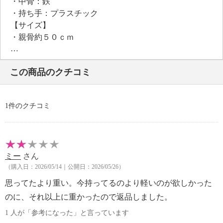
・中骨：鉄
・持ち手：プラスチック
【サイズ】
・親骨約５０ｃｍ
・全長：（伸ばした時）約５２ｃｍ
：（折りたたみ時）約２２ｃｍ
この商品のクチコミ
【重さ】
・約２４５ｇ
【個体差あり】
1件のクチコミ
・個体差あり
【原産国（地）】
・中国製
ミー
さん
（購入日：2026/05/14｜公開日：2026/05/26）
思ってたより重い。今持ってるのより軽いのが欲しかった
のに、それ以上に重かったので返品しました。
1 人が「参考になった」と言っています