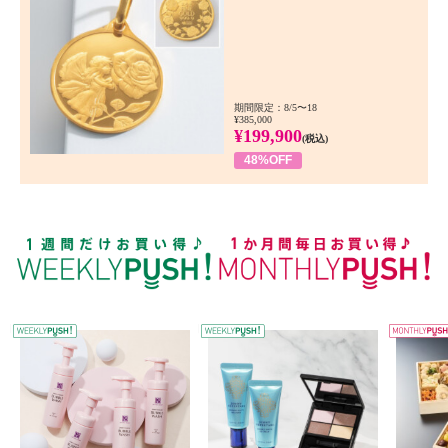
期間限定：8/5〜18
¥385,000
¥199,900
(税込)
48%OFF
WEEKLY PUSH
W