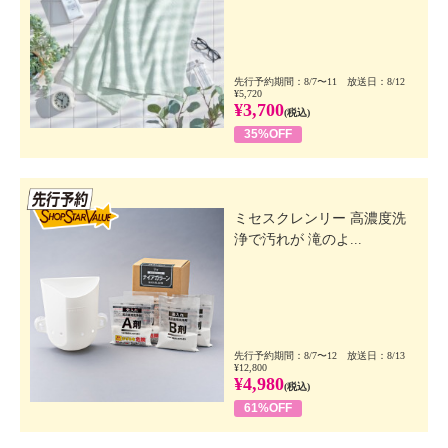
先行予約期間：8/7〜11 放送日：8/12
¥5,720
¥3,700
(税込)
35%OFF
先行SSV
ミセスクレンリー 高濃度洗
浄で汚れが 滝のよ...
先行予約期間：8/7〜12 放送日：8/13
¥12,800
¥4,980
(税込)
61%OFF