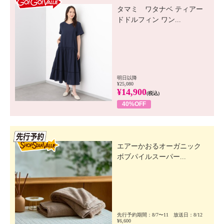
タマミ ワタナベ ティアー
ドドルフィン ワン...
明日以降
¥25,080
¥14,900
(税込)
40%OFF
先行SSV
エアーかおるオーガニック
ボブパイルスーパー...
先行予約期間：8/7〜11 放送日：8/12
¥6,600