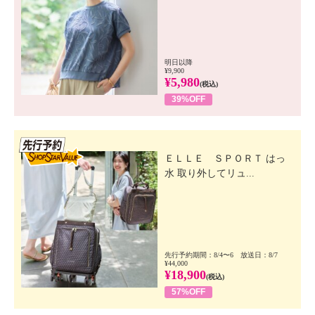
明日以降
¥9,900
¥5,980
(税込)
39%OFF
先行SSV
ＥＬＬＥ ＳＰＯＲＴ はっ
水 取り外してリュ...
先行予約期間：8/4〜6 放送日：8/7
¥44,000
¥18,900
(税込)
57%OFF