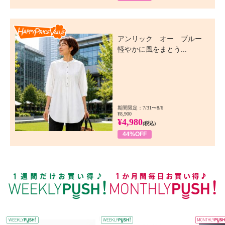
Happy Price Value
アンリック オー ブルー
軽やかに風をまとう...
期間限定：7/31〜8/6
¥8,900
¥4,980
(税込)
44%OFF
WEEKLY PUSH
W