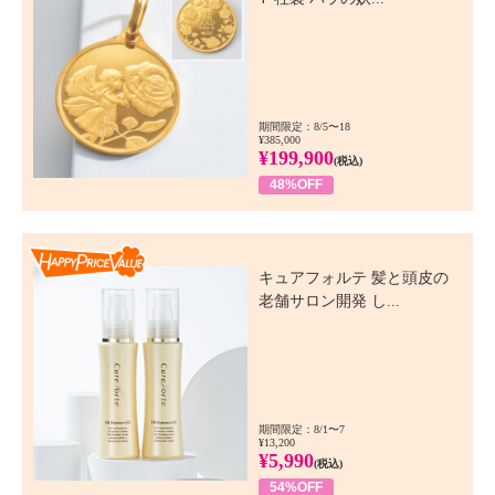
期間限定：8/5〜18
¥385,000
¥199,900
(税込)
48%OFF
Happy Price Value
キュアフォルテ 髪と頭皮の
老舗サロン開発 し...
期間限定：8/1〜7
¥13,200
¥5,990
(税込)
54%OFF