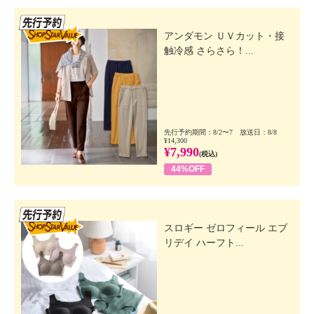
先行SSV
アンダモン ＵＶカット・接
触冷感 さらさら！...
先行予約期間：8/2〜7 放送日：8/8
¥14,300
¥7,990
(税込)
44%OFF
先行SSV
スロギー ゼロフィール エブ
リデイ ハーフト...