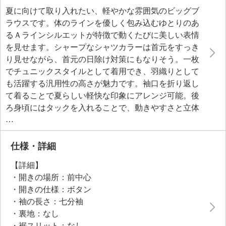
夏に向けて取り入れたい、軽やかな雰囲気のビッグブ
ラウスです。体のラインを優しく包み込むゆとりのあ
るＡラインシルエットが特徴で動くたびに美しい表情
を見せます。シャープなシャツカラーは首元をすっき
り見せながら、首元の日除け対策にもなりそう。一枚
でチュニックスタイルとして着用でき、羽織りとして
も活躍する汎用性の高さが魅力です。袖口を折り返し
て着ることで夏らしい軽快な印象にアレンジ可能。後
ろ身頃にはタックを入れることで、動きやすさと立体
感を両立させました。日常使いの利便性を考えた両脇
のカーブポケットも便利なポイントです。膝丈の安心
感ある長さで、パンツとの組み合わせやワンピース風
仕様・詳細
の着こなしなど、さまざまなスタイリングが楽しめま
【詳細】
す。頑張りすぎない大人のきちんと感を演出しなが
・開きの場所：前中心
ら、ラフに着ても着崩れしにくいデザインは、日々の
・開きの仕様：ボタン
暮らしから旅行まで幅広く活躍します。
・袖の長さ：七分袖
・裏地：なし
・裾スリット：なし