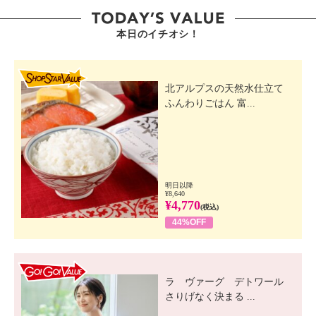
本日のイチオシ！
SHOP STAR VALUE
北アルプスの天然水仕立て
ふんわりごはん 富...
明日以降
¥8,640
¥4,770
(税込)
44%OFF
GO! GO! VALUE
ラ ヴァーグ デトワール
さりげなく決まる ...