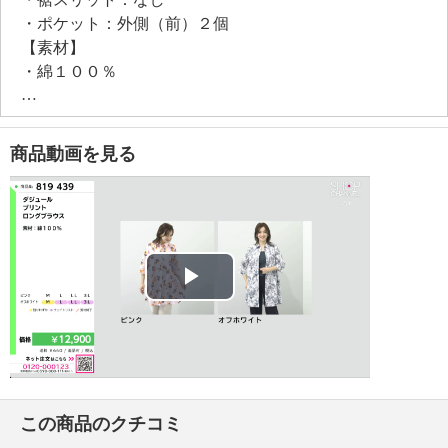
・ポケット：外側（前）２個
【素材】
・綿１００％
【メンテナンス（絵表示ラベル）】
・手洗い：可
・漂白処理：塩素系・酸素系漂白不可
商品動画を見る
・タンブル乾燥：不可
・自然乾燥：日陰の吊り干し
・アイロン仕上げ：可（低温）
・ドライクリーニング：石油系ドライクリーニング可
・ウエットクリーニング：可
【メンテナンス（ケアラベル）】
Play
＜ピンク、オフホワイト＞水や汗などによる色落ち、
色移り注意
Video
＜ピンク、オフホワイト＞過度な力をかけない
＜オフホワイト＞長時間照射による変退色注意
【個体差あり】
この商品のクチコミ
・個体差あり