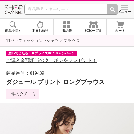
SHOP CHANNEL 
メニュー
商品を探す
本日お買得
番組表
SCピープル
カート
TOP
ファッション
シャツ／ブラウス
届いて当たる！サプライズBOXキャンペーン
ク
ご購入金額相当のクーポンをプレゼント！
ク
商品番号：819439
ダジュール プリント ロングブラウス
1件のクチコミ