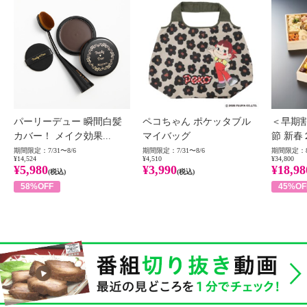
パーリーデュー 瞬間白髪
ペコちゃん ポケッタブル
＜早期
カバー！ メイク効果...
マイバッグ
節 新春
期間限定：7/31〜8/6
期間限定：7/31〜8/6
期間限定：8
¥14,524
¥4,510
¥34,800
¥5,980
¥3,990
¥18,98
(税込)
(税込)
58%OFF
45%OF