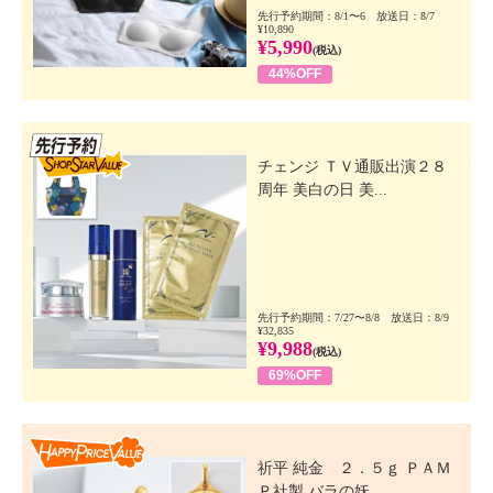
先行予約期間：8/1〜6 放送日：8/7
¥10,890
¥5,990
(税込)
44%OFF
先行SSV
チェンジ ＴＶ通販出演２８
周年 美白の日 美...
先行予約期間：7/27〜8/8 放送日：8/9
¥32,835
¥9,988
(税込)
69%OFF
Happy Price Value
祈平 純金 ２．５ｇ ＰＡＭ
Ｐ社製 バラの妖...