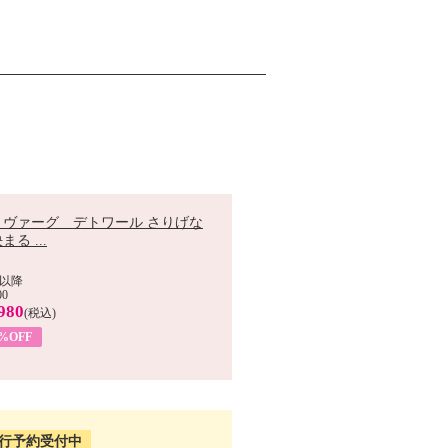
 ヴァーグ デトワール さりげな
まる ...
以降
00
980
(税込)
9%OFF
行予約受付中