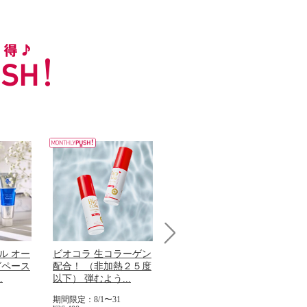
Next
ル オー
ビオコラ 生コラーゲン
オリタリア社 エキスト
パ
グペース
配合！ （非加熱２５度
ラバージン オリーブオ
髪
.
以下） 弾むよう...
イル （ノンフィ...
で
期間限定：8/1〜31
期間限定：8/1〜31
期間