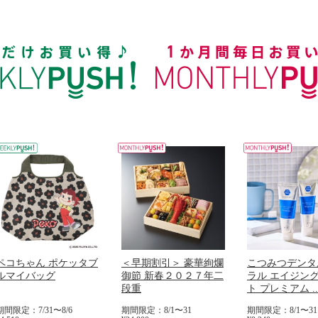
ペコちゃん ポケッタブ
＜早期割引＞ 豪華絢爛
こつみつデンタ
ルマイバッグ
御節 新春２０２７年二
ラル エイジン
段重
ト プレミアム ..
期間限定：7/31〜8/6
期間限定：8/1〜31
期間限定：8/1〜31