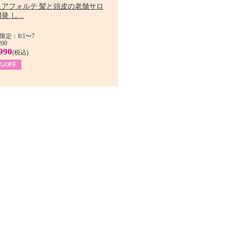
ュアフォルテ 髪と頭皮の老舗サロ
発 し...
限定：8/1〜7
200
990
(税込)
4%OFF