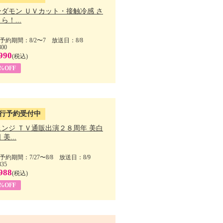
ンダモン ＵＶカット・接触冷感 さ
ら！...
予約期間：8/2〜7 放送日：8/8
300
990
(税込)
4%OFF
行予約受付中
ェンジ ＴＶ通販出演２８周年 美白
美...
予約期間：7/27〜8/8 放送日：8/9
835
988
(税込)
9%OFF