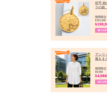
祈平 純
ラの妖..
期間限定：
¥385,000
¥199,
48%OF
アンリ
風をまと
期間限定：7
¥8,900
¥4,980
44%OF