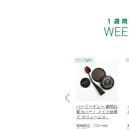
Prev
コラーゲン
オリタリア社 エキスト
パーリーデュー 瞬間白
加熱２５度
ラバージン オリーブオ
髪カバー！ メイク効果
...
イル （ノンフィ...
で ボリュームＵ...
31
期間限定：8/1〜31
期間限定：7/31〜8/6