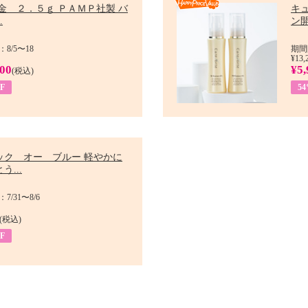
金 ２．５ｇ ＰＡＭＰ社製 バ
キ
.
ン開
8/5〜18
期間
¥13,
900
¥5,
(税込)
F
5
ック オー ブルー 軽やかに
う...
/31〜8/6
(税込)
F