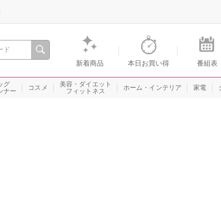
録
、瞬間を。通販・テレビショッピングのショップチャンネル
新着商品
本日お買い得
番組表
ッグ
美容・ダイエット
コスメ
ホーム・インテリア
家電
ンナー
フィットネス