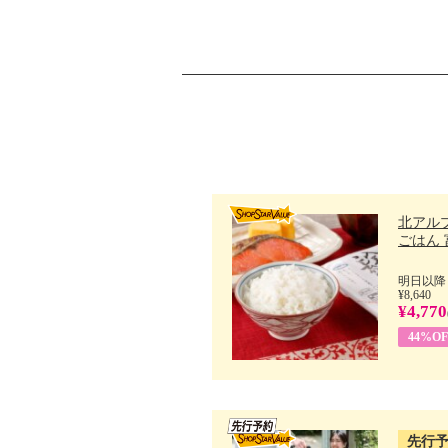
北アル
ごはん 富
明日以降
¥8,640
¥4,770
44%OF
先行