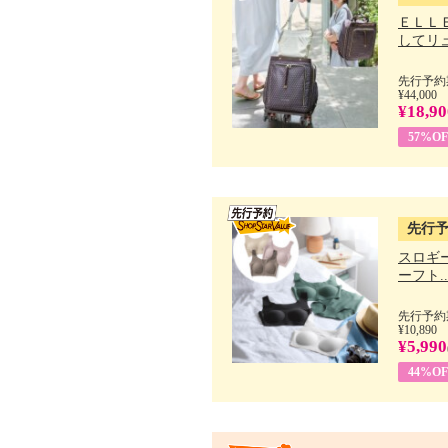
ＥＬＬ
してリュ.
先行予約期
¥44,000
¥18,90
57%OF
先行
スロギー
ーフト..
先行予約期
¥10,890
¥5,990
44%OF