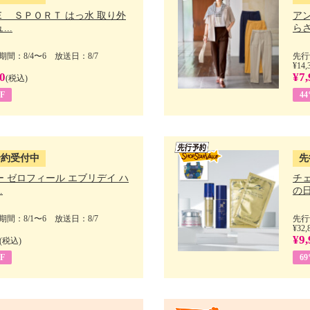
Ｅ ＳＰＯＲＴ はっ水 取り外
ア
..
らさ
間：8/4〜6 放送日：8/7
先行
¥14,
0
¥7,
(税込)
F
4
予約受付中
先
 ゼロフィール エブリデイ ハ
チ
.
の日 
間：8/1〜6 放送日：8/7
先行
¥32,
¥9,
(税込)
F
6