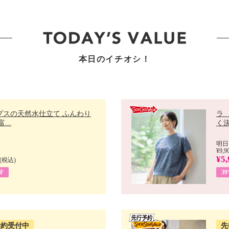
本日のイチオシ！
プスの天然水仕立て ふんわり
ラ
...
く決
明日
¥9,9
¥5,
(税込)
F
3
予約受付中
先