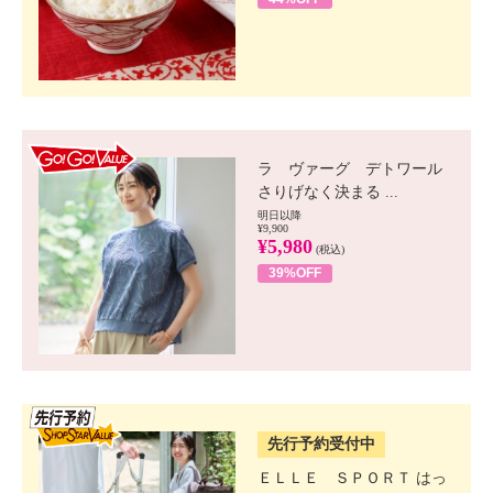
GO!GO! VALUE
ラ ヴァーグ デトワール
さりげなく決まる ...
明日以降
¥9,900
¥5,980
(税込)
39%OFF
SSV先行
先行予約受付中
ＥＬＬＥ ＳＰＯＲＴ はっ