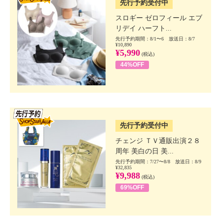
先行予約受付中
スロギー ゼロフィール エブ
リデイ ハーフト...
先行予約期間：8/1〜6 放送日：8/7
¥10,890
¥5,990
(税込)
44%OFF
SSV先行
先行予約受付中
チェンジ ＴＶ通販出演２８
周年 美白の日 美...
先行予約期間：7/27〜8/8 放送日：8/9
¥32,835
¥9,988
(税込)
69%OFF