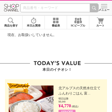
SHOP CHANNEL ショ
メニュー
商品を探す
本日お買得
番組表
SCピープル
カート
現在、お取扱いしていません。
本日のイチオシ！
SHOP STAR VALUE
北アルプスの天然水仕立て
ふんわりごはん 富...
明日以降
¥8,640
¥4,770
(税込)
44%OFF