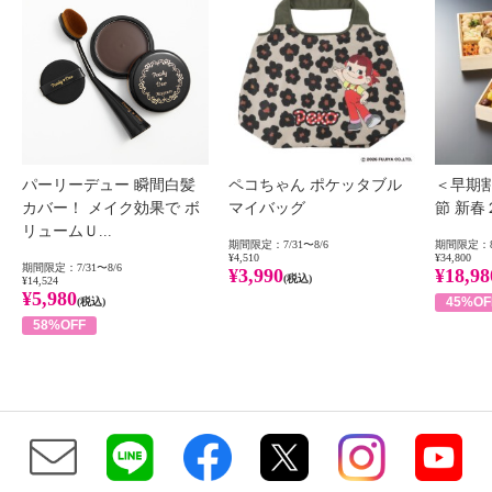
パーリーデュー 瞬間白髪
ペコちゃん ポケッタブル
＜早期
カバー！ メイク効果で ボ
マイバッグ
節 新
リュームＵ...
期間限定：7/31〜8/6
期間限定：8
¥4,510
¥34,800
期間限定：7/31〜8/6
¥3,990
¥18,98
(税込)
¥14,524
¥5,980
45%OF
(税込)
58%OFF