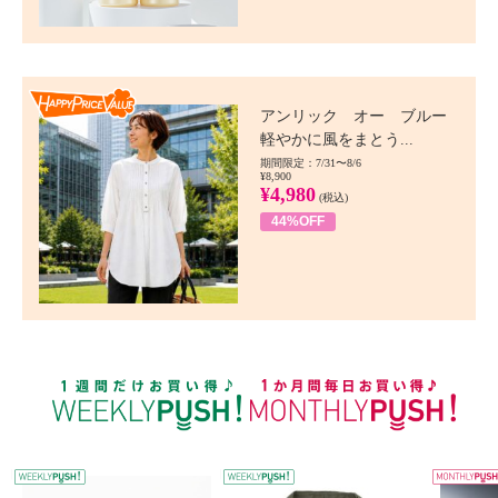
Happy Price value
アンリック オー ブルー
軽やかに風をまとう...
期間限定：7/31〜8/6
¥8,900
¥4,980
(税込)
44%OFF
WEEKLY PUSH
W