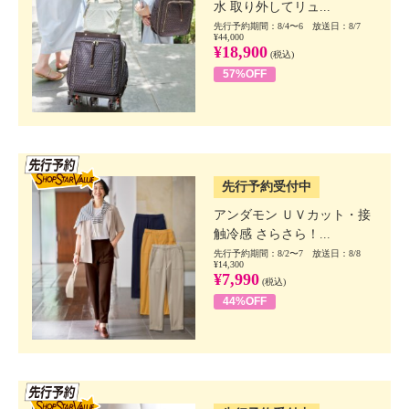
水 取り外してリュ...
先行予約期間：8/4〜6 放送日：8/7
¥44,000
¥18,900
(税込)
57%OFF
SSV先行
先行予約受付中
アンダモン ＵＶカット・接
触冷感 さらさら！...
先行予約期間：8/2〜7 放送日：8/8
¥14,300
¥7,990
(税込)
44%OFF
SSV先行