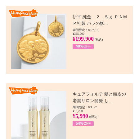
Happy Price value
祈平 純金 ２．５ｇ ＰＡＭ
Ｐ社製 バラの妖...
期間限定：8/5〜18
¥385,000
¥199,900
(税込)
48%OFF
Happy Price value
キュアフォルテ 髪と頭皮の
老舗サロン開発 し...
期間限定：8/1〜7
¥13,200
¥5,990
(税込)
54%OFF