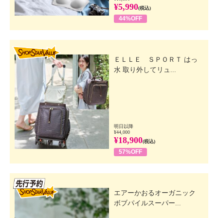
¥5,990
(税込)
44%OFF
SHOP STAR VALUE
ＥＬＬＥ ＳＰＯＲＴ はっ
水 取り外してリュ...
明日以降
¥44,000
¥18,900
(税込)
57%OFF
先行SSV
エアーかおるオーガニック
ボブパイルスーパー...