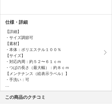
仕様・詳細
【詳細】
・サイズ調節可
【素材】
・本体：ポリエステル１００％
【サイズ】
・対応内周：約５２〜６１ｃｍ
・つばの長さ（最大幅）：約８ｃｍ
【メンテナンス（絵表示ラベル）】
・手洗い：可
・漂白処理：塩素系・酸素系漂白不可
・タンブル乾燥：不可
この商品のクチコミ
・自然乾燥：日陰の吊り干し
・アイロン仕上げ：不可
・ドライクリーニング：不可