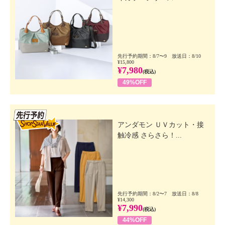
先行予約期間：8/7〜9 放送日：8/10
¥15,800
¥7,980
(税込)
49%OFF
先行SSV
アンダモン ＵＶカット・接
触冷感 さらさら！...
先行予約期間：8/2〜7 放送日：8/8
¥14,300
¥7,990
(税込)
44%OFF