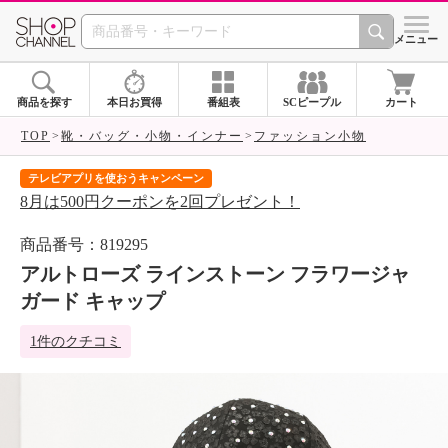
SHOP CHANNEL 
メニュー
商品を探す
本日お買得
番組表
SCピープル
カート
TOP
靴・バッグ・小物・インナー
ファッション小物
テレビアプリを使おうキャンペーン
届
8月は500円クーポンを2回プレゼント！
ご
商品番号：819295
アルトローズ ラインストーン フラワージャ
ガード キャップ
1件のクチコミ