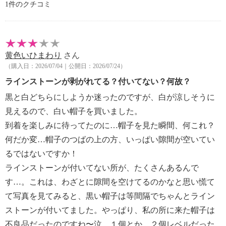
1件のクチコミ
【個体差あり】
・個体差あり
【原産国（地）】
・中国製
黄色いひまわり
さん
（購入日：2026/07/04｜公開日：2026/07/24）
ラインストーンが剥がれてる？付いてない？何故？
黒と白どちらにしようか迷ったのですが、白が涼しそうに
見えるので、白い帽子を買いました。
到着を楽しみに待ってたのに…帽子を見た瞬間、何これ？
何だか変…帽子のつばの上の方、いっぱい隙間が空いてい
るではないですか！
ラインストーンが付いてない所が、たくさんあるんで
す…。これは、わざとに隙間を空けてるのかなと思い慌て
て写真を見てみると、黒い帽子は等間隔でちゃんとライン
ストーンが付いてました。やっぱり、私の所に来た帽子は
不良品だったのですね〜泣 １個とか、２個レベルだった