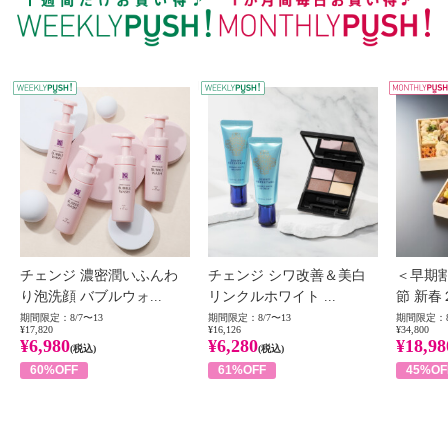
WEEKLY PUSH
W
チェンジ 濃密潤いふんわ
チェンジ シワ改善＆美白
＜早期
り泡洗顔 バブルウォ...
リンクルホワイト ...
節 新春
期間限定：8/7〜13
期間限定：8/7〜13
期間限定：8
¥17,820
¥16,126
¥34,800
¥6,980
¥6,280
¥18,98
(税込)
(税込)
60%OFF
61%OFF
45%OF