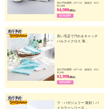
先行予約期間：8/7〜12 放送日：8/13
¥12,800
¥4,980
(税込)
61%OFF
先行SSV
長い毛足で汚れをキャッチ
パルスイクロス 薄...
先行予約期間：8/7〜10 放送日：8/11
¥5,940
¥2,998
(税込)
49%OFF
先行SSV
ラ・バガジェリー 復刻！バ
イカラーシリーズ ...