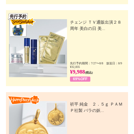
先行SSV
チェンジ ＴＶ通販出演２８
周年 美白の日 美...
先行予約期間：7/27〜8/8 放送日：8/9
¥32,835
¥9,988
(税込)
69%OFF
Happy Price Value
祈平 純金 ２．５ｇ ＰＡＭ
Ｐ社製 バラの妖...